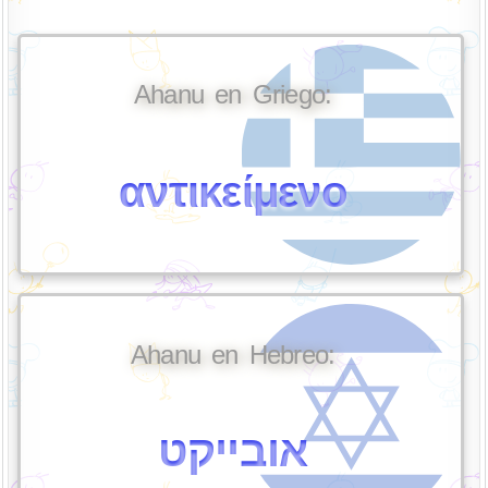
Ahanu en Griego:
αντικείμενο
Ahanu en Hebreo:
אובייקט