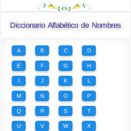
Diccionario Alfabético de Nombres
A
B
C
D
E
F
G
H
I
J
K
L
M
N
O
P
Q
R
S
T
U
V
W
X