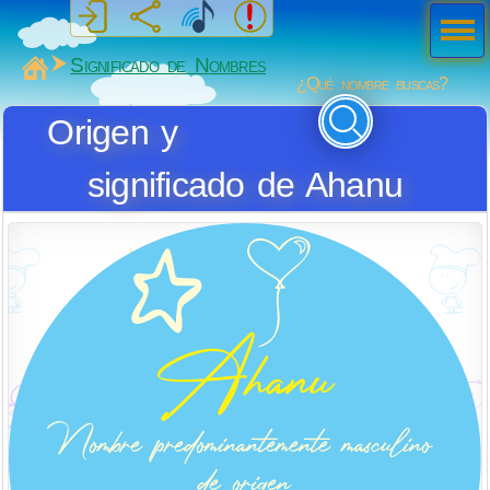
Men
ú
MiSabueso
Significado de Nombres
¿Qué nombre buscas?
Origen y
significado de Ahanu