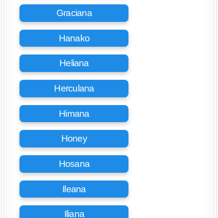
Graciana
Hanako
Heliana
Herculana
Himana
Honey
Hosana
Ileana
Iliana