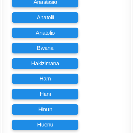
Anastasio
Anatolii
Anatolio
Bwana
Hakizimana
Ham
Hani
Hinun
Huenu