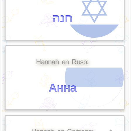
חנה
Hannah en Ruso:
Анна