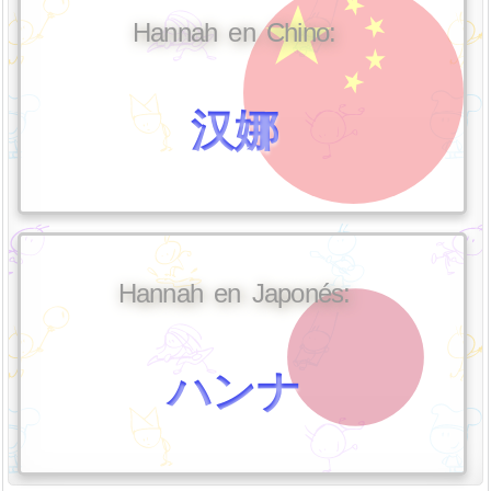
Hannah en Chino:
汉娜
Hannah en Japonés:
ハンナ