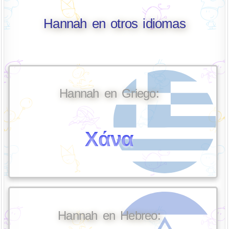
Hannah en otros idiomas
Hannah en Griego:
Χάνα
Hannah en Hebreo: