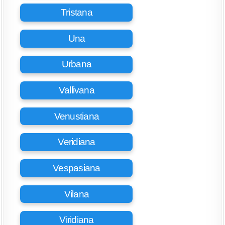
Tristana
Una
Urbana
Vallivana
Venustiana
Veridiana
Vespasiana
Vilana
Viridiana