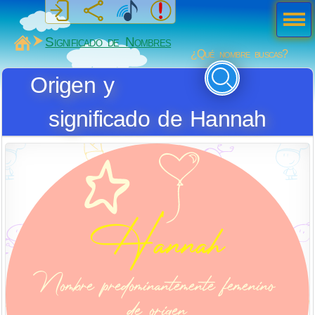
Men
ú
MiSabueso
Significado de Nombres
¿Qué nombre buscas?
Origen y
significado de Hannah