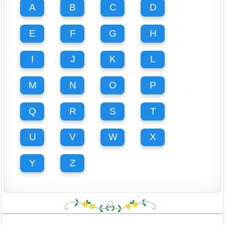
A
B
C
D
E
F
G
H
I
J
K
L
M
N
O
P
Q
R
S
T
U
V
W
X
Y
Z