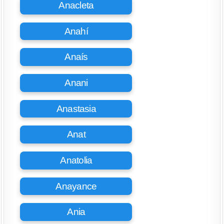
Anacleta
Anahí
Anaís
Anani
Anastasia
Anat
Anatolia
Anayance
Ania