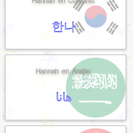
Hannah en Coreano:
한나
Hannah en Árabe:
هانا