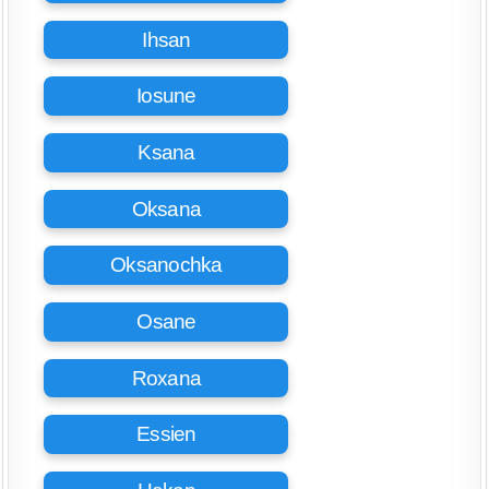
Ihsan
Iosune
Ksana
Oksana
Oksanochka
Osane
Roxana
Essien