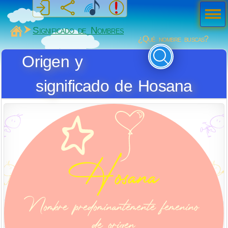
Men
ú
MiSabueso
Significado de Nombres
¿Qué nombre buscas?
Origen y
significado de Hosana