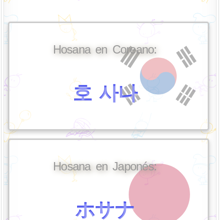
Hosana en Coreano:
호 사나
Hosana en Japonés:
ホサナ