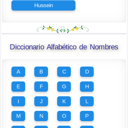
Hussein
Diccionario Alfabético de Nombres
A
B
C
D
E
F
G
H
I
J
K
L
M
N
O
P