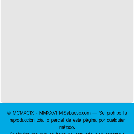
© MCMXCIX - MMXXVI MiSabueso.com — Se prohíbe la
reproducción total o parcial de esta página por cualquier
método.