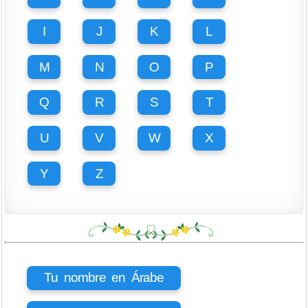
I
J
K
L
M
N
O
P
Q
R
S
T
U
V
W
X
Y
Z
Tu nombre en Árabe