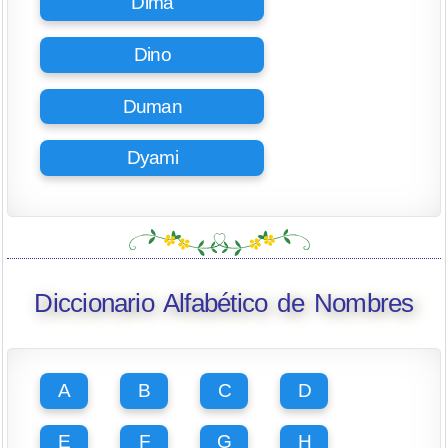
Dima
Dino
Duman
Dyami
Diccionario Alfabético de Nombres
A
B
C
D
E
F
G
H