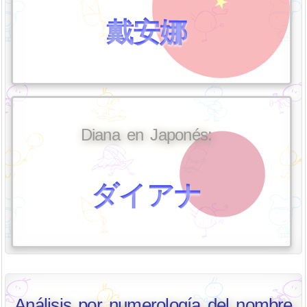
戴安娜
Diana en Japonés:
ダイアナ
Análisis por numerología del nombre