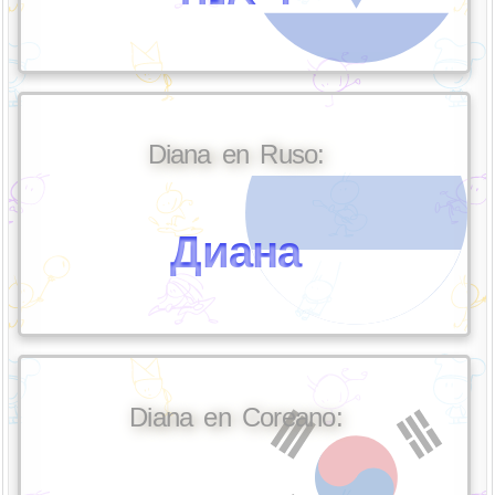
Diana en Ruso:
Диана
Diana en Coreano: