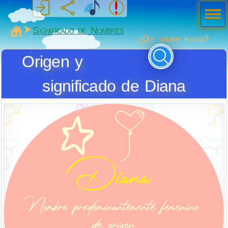
Men
ú
MiSabueso
Significado de Nombres
¿Qué nombre buscas?
Origen y
significado de Diana