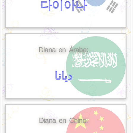
다이아나
Diana en Árabe:
ديانا
Diana en Chino: