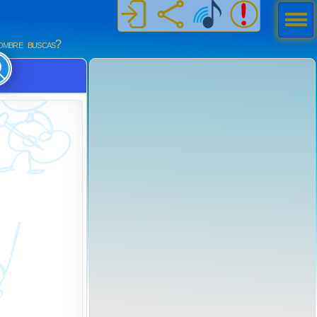
Men
ú
mbre buscas?