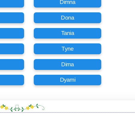
Dimna
Dona
Tania
Tyne
Dima
Dyami