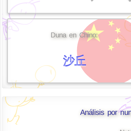
Duna en Chino:
沙丘
Análisis por n