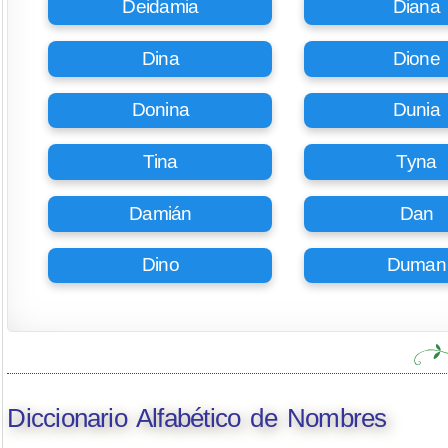
Deidamia
Diana
Dina
Dione
Donina
Dunia
Tina
Tyna
Damián
Dan
Dino
Duman
Diccionario Alfabético de Nombres