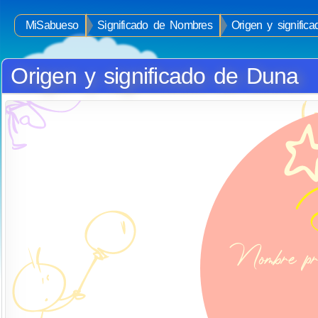
MiSabueso
Significado de Nombres
Origen y signifi
Origen y significado de Duna