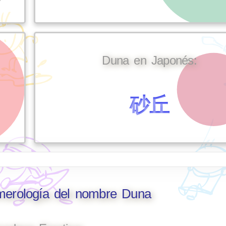
Duna en Japonés:
砂丘
umerología del nombre Duna