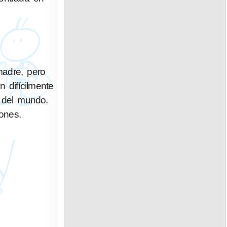
madre, pero
 difícilmente
a del mundo.
ones.