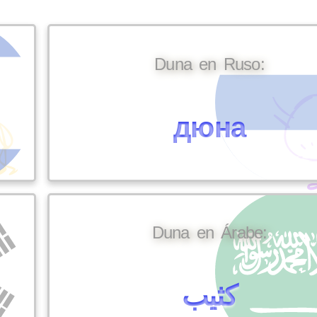
Duna en Ruso:
дюна
Duna en Árabe:
كثيب