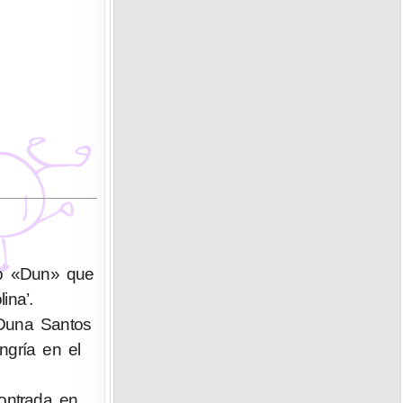
no «Dun» que
ina’.
 Duna Santos
gría en el
ontrada en