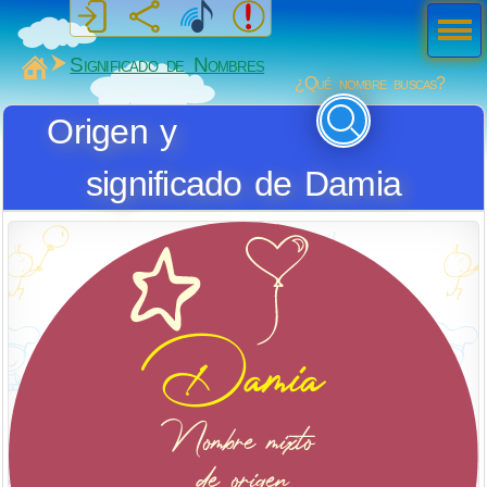
Men
ú
MiSabueso
Significado de Nombres
¿Qué nombre buscas?
Origen y
significado de Damia