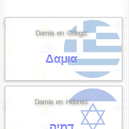
Damia en Griego:
Δαμια
Damia en Hebreo:
דמיה