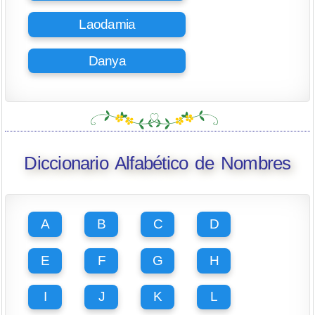
Laodamia
Danya
Diccionario Alfabético de Nombres
A
B
C
D
E
F
G
H
I
J
K
L