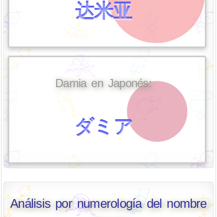
达米亚
Damia en Japonés:
ダミア
Análisis por numerología del nombre