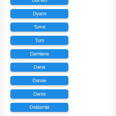
Duman
Dyami
Tomé
Tum
Damiana
Dana
Danae
Dania
Deidamia