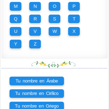
M
N
O
P
Q
R
S
T
U
V
W
X
Y
Z
Tu nombre en Árabe
Tu nombre en Cirílico
Tu nombre en Griego