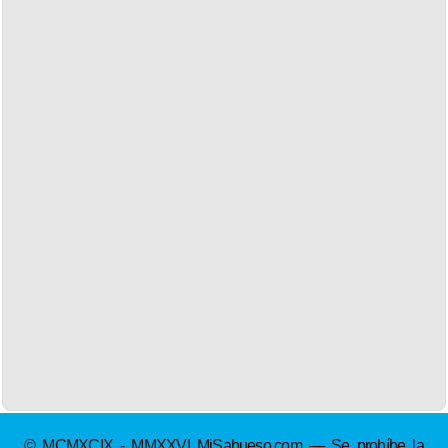
© MCMXCIX - MMXXVI MiSabueso.com — Se prohíbe la