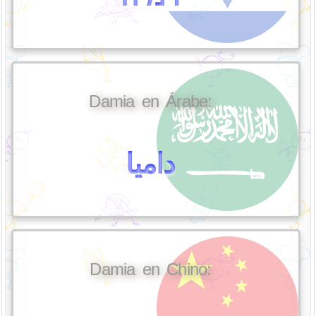
Damia en Árabe:
داميا
Damia en Chino: