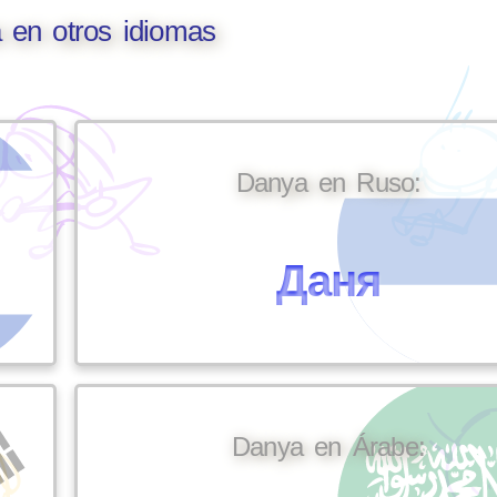
 en otros idiomas
Danya en Ruso:
Даня
Danya en Árabe: