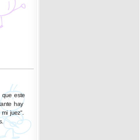
 que este
tante hay
mi juez”.
s.