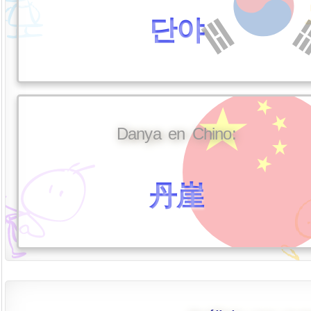
단야
Danya en Chino:
丹崖