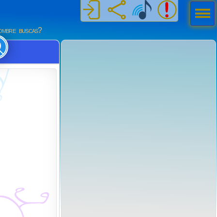
Men
ú
mbre buscas?