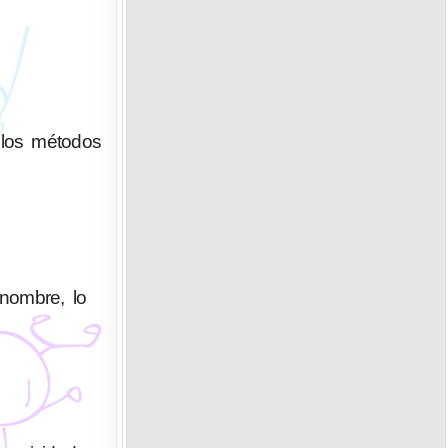
 los métodos
enombre, lo