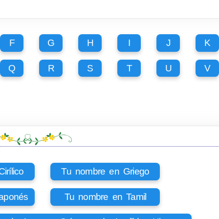
F
G
H
I
J
K
Q
R
S
T
U
V
rílico
Tu nombre en Griego
aponés
Tu nombre en Tamil