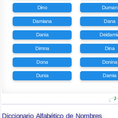
Dino
Duman
Damiana
Dana
Dania
Deidami
Dimna
Dina
Dona
Donina
Dunia
Damia
Diccionario Alfabético de Nombres