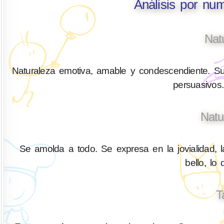
Análisis por nu
Nat
Naturaleza emotiva, amable y condescendiente. Su
persuasivos.
Natu
Se amolda a todo. Se expresa en la jovialidad, l
bello, lo
T