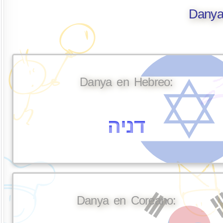
Danya
Danya en Hebreo:
דניה
Danya en Coreano: