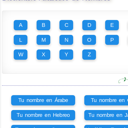
A
B
C
D
E
L
M
N
O
P
W
X
Y
Z
Tu nombre en Árabe
Tu nombre en Ci
Tu nombre en Hebreo
Tu nombre en J