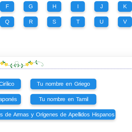
F
G
H
I
J
K
Q
R
S
T
U
V
rílico
Tu nombre en Griego
aponés
Tu nombre en Tamil
os de Armas y Orígenes de Apellidos Hispanos