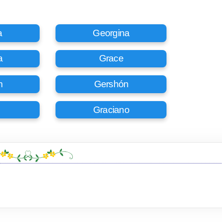
a
Georgina
a
Grace
m
Gershón
Graciano