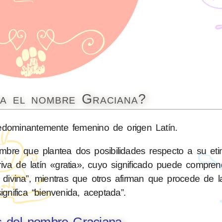
ca el nombre Graciana?
dominantemente femenino de origen Latín.
mbre que plantea dos posibilidades respecto a su eti
iva de latín «gratia», cuyo significado puede compre
ivina”, mientras que otros afirman que procede de la 
ignifica “bienvenida, aceptada”.
s del nombre Graciana