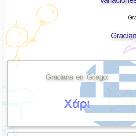
Gra
Gracian
Graciana en Griego:
Χάρι