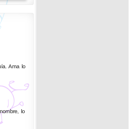
uía. Ama lo
enombre, lo