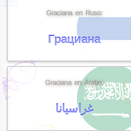
Graciana en Ruso:
Грациана
Graciana en Árabe:
غراسيانا