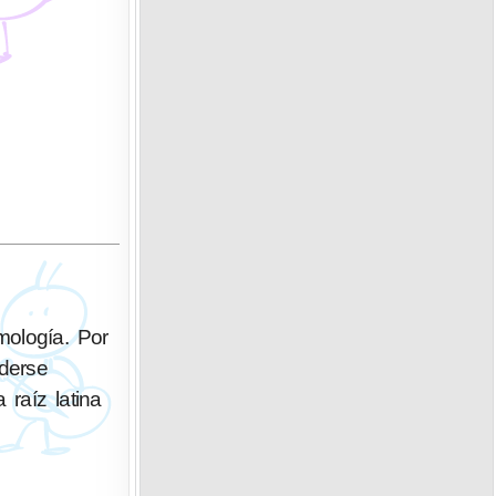
mología. Por
nderse
raíz latina