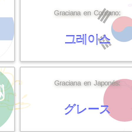
Graciana en Coreano:
그레이스
Graciana en Japonés:
グレース