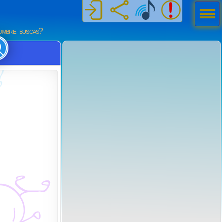
Men
ú
mbre buscas?