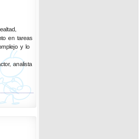
altad,
nto en tareas
omplejo y lo
ctor, analista