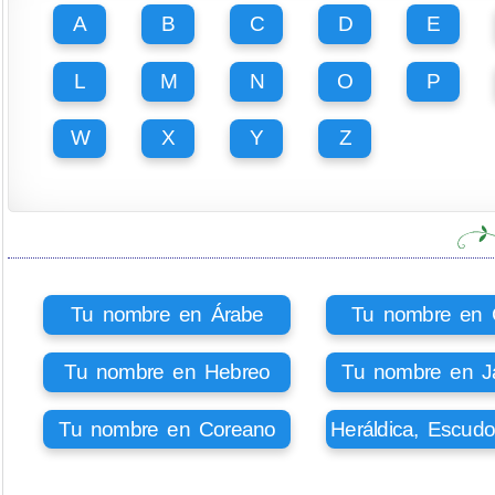
A
B
C
D
E
L
M
N
O
P
W
X
Y
Z
Tu nombre en Árabe
Tu nombre en Ci
Tu nombre en Hebreo
Tu nombre en J
Tu nombre en Coreano
Heráldica, Escud