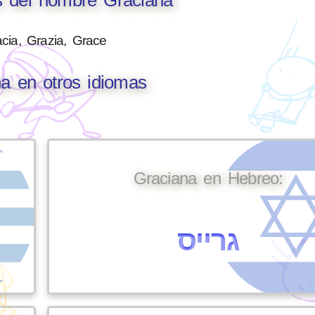
cia, Grazia, Grace
a en otros idiomas
Graciana en Hebreo:
גרייס