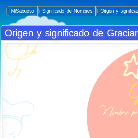
MiSabueso
Significado de Nombres
Origen y signific
Origen y significado de Gracia