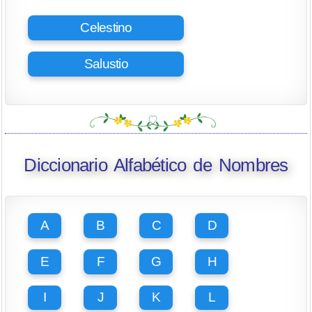
Celestino
Salustio
Diccionario Alfabético de Nombres
A
B
C
D
E
F
G
H
I
J
K
L