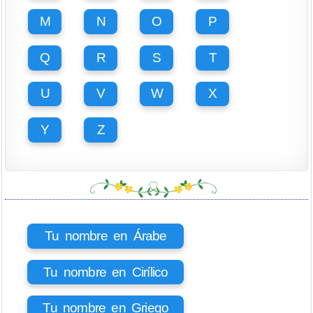
M
N
O
P
Q
R
S
T
U
V
W
X
Y
Z
Tu nombre en Árabe
Tu nombre en Cirílico
Tu nombre en Griego