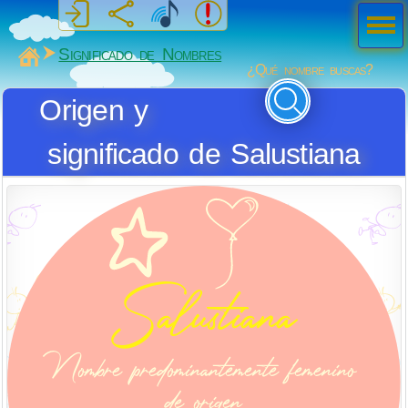
Men
ú
MiSabueso
Significado de Nombres
¿Qué nombre buscas?
Origen y
significado de Salustiana