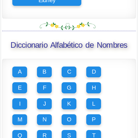
Eluney
Diccionario Alfabético de Nombres
A
B
C
D
E
F
G
H
I
J
K
L
M
N
O
P
Q
R
S
T