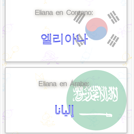
Eliana en Coreano:
엘리아나
Eliana en Árabe:
إليانا