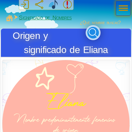
Men
ú
MiSabueso
Significado de Nombres
¿Qué nombre buscas?
Origen y
significado de Eliana