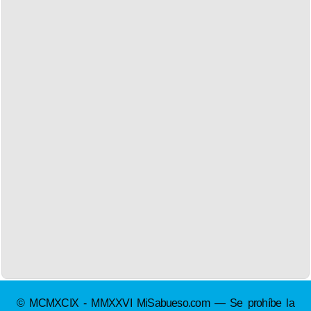
© MCMXCIX - MMXXVI MiSabueso.com — Se prohíbe la