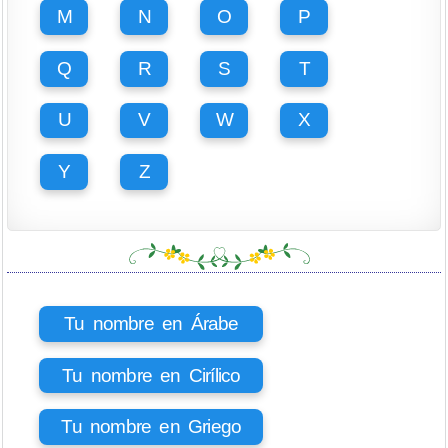
M
N
O
P
Q
R
S
T
U
V
W
X
Y
Z
Tu nombre en Árabe
Tu nombre en Cirílico
Tu nombre en Griego