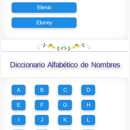
Elenio
Eluney
Diccionario Alfabético de Nombres
A
B
C
D
E
F
G
H
I
J
K
L