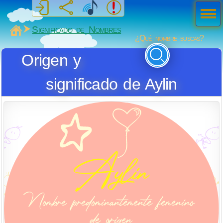
Men
ú
MiSabueso
Significado de Nombres
¿Qué nombre buscas?
Origen y
significado de Aylin