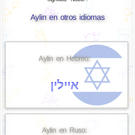
Aylin en otros idiomas
Aylin en Hebreo:
איילין
Aylin en Ruso: