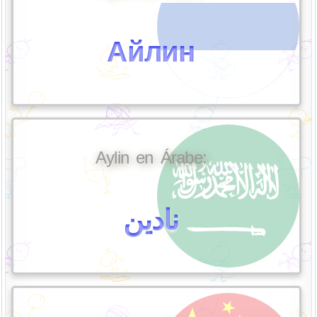
Айлин
Aylin en Árabe:
نادين