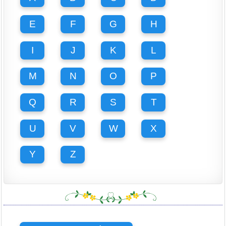
E
F
G
H
I
J
K
L
M
N
O
P
Q
R
S
T
U
V
W
X
Y
Z