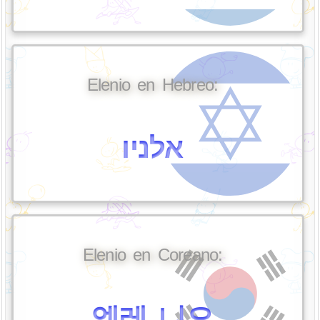
Elenio en Hebreo:
אלניו
Elenio en Coreano:
엘레 니오