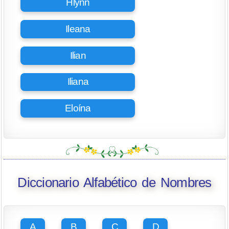
Hlynn
Ileana
Ilian
Iliana
Eloína
Diccionario Alfabético de Nombres
A
B
C
D