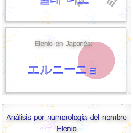
Elenio en Japonés:
エルニーニョ
Análisis por numerología del nombre
Elenio