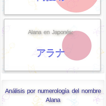
Alana en Japonés:
アラナ
Análisis por numerología del nombre
Alana