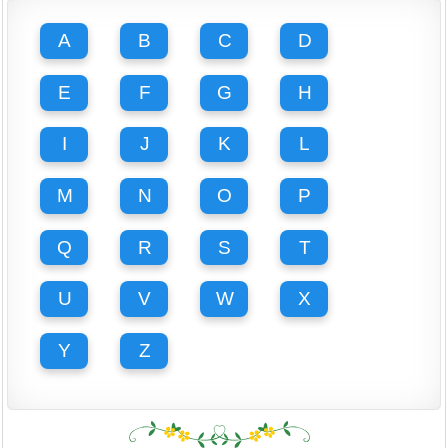
A
B
C
D
E
F
G
H
I
J
K
L
M
N
O
P
Q
R
S
T
U
V
W
X
Y
Z