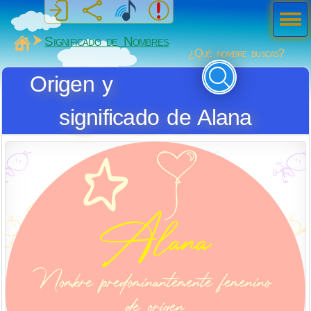
Men
ú
MiSabueso
Significado de Nombres
¿Qué nombre buscas?
Origen y
significado de Alana