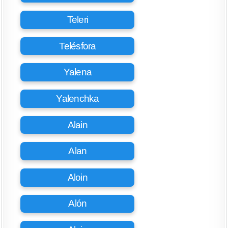
Teleri
Telésfora
Yalena
Yalenchka
Alain
Alan
Aloin
Alón