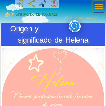
Men
ú
MiSabueso
Significado de Nombres
¿Qué nombre buscas?
Origen y
significado de Helena