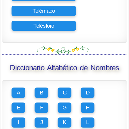
Telémaco
Telésforo
Diccionario Alfabético de Nombres
A
B
C
D
E
F
G
H
I
J
K
L