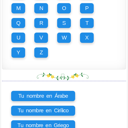
M
N
O
P
Q
R
S
T
U
V
W
X
Y
Z
Tu nombre en Árabe
Tu nombre en Cirílico
Tu nombre en Griego