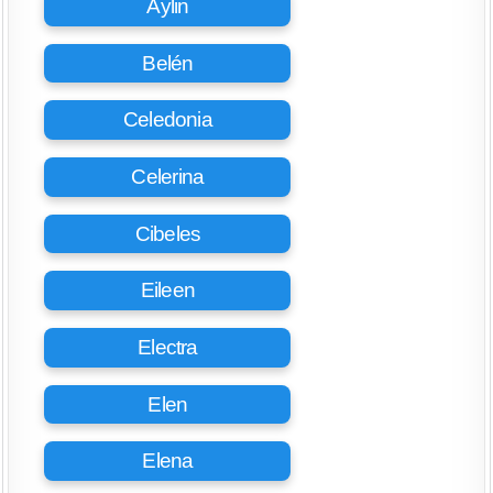
Aylin
Belén
Celedonia
Celerina
Cibeles
Eileen
Electra
Elen
Elena