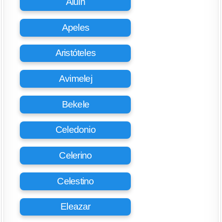
Aluin
Apeles
Aristóteles
Avimelej
Bekele
Celedonio
Celerino
Celestino
Eleazar