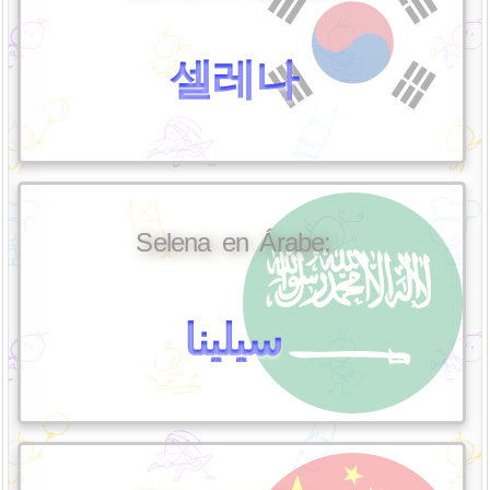
셀레나
Selena en Árabe:
سيلينا