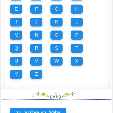
E
F
G
H
I
J
K
L
M
N
O
P
Q
R
S
T
U
V
W
X
Y
Z
Tu nombre en Árabe