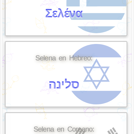
Σελένα
Selena en Hebreo:
סלינה
Selena en Coreano: