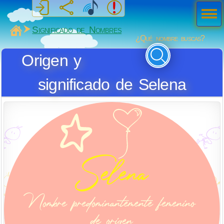
Men
ú
MiSabueso
Significado de Nombres
¿Qué nombre buscas?
Origen y
significado de Selena