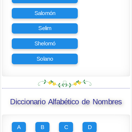
Salomón
Selim
Shelomó
Solano
Diccionario Alfabético de Nombres
A
B
C
D