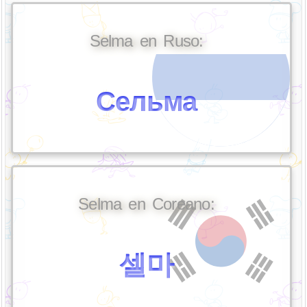
Selma en Ruso:
Сельма
Selma en Coreano:
셀마