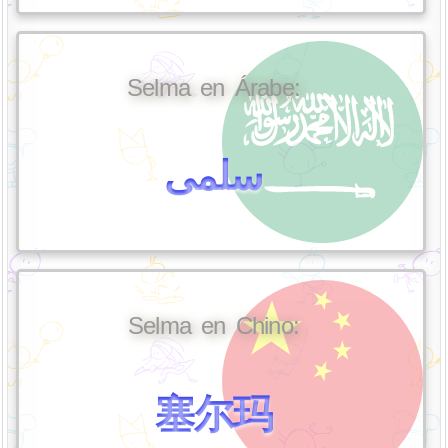
Selma en Árabe:
سلمى
Selma en Chino:
塞尔玛