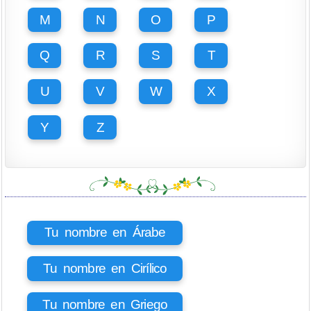
M
N
O
P
Q
R
S
T
U
V
W
X
Y
Z
Tu nombre en Árabe
Tu nombre en Cirílico
Tu nombre en Griego