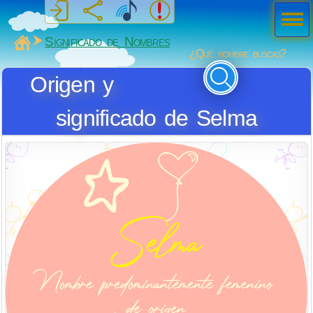
Men
ú
MiSabueso
Significado de Nombres
¿Qué nombre buscas?
Origen y
significado de Selma