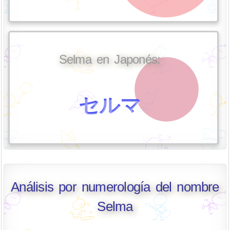
Selma en Japonés:
セルマ
Análisis por numerología del nombre
Selma