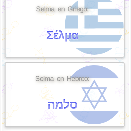
Selma en Griego:
Σέλμα
Selma en Hebreo:
סלמה