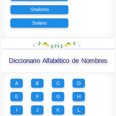
Shelomó
Solano
Diccionario Alfabético de Nombres
A
B
C
D
E
F
G
H
I
J
K
L