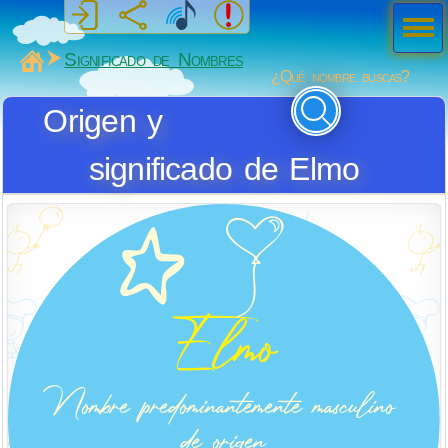
Men
ú
MiSabueso
Significado de Nombres
¿Qué nombre buscas?
Origen y
significado de Elmo