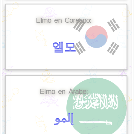
Elmo en Coreano:
엘모
Elmo en Árabe:
إلمو