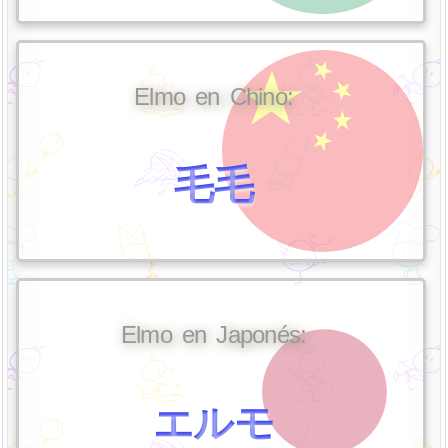
Elmo en Chino:
毛毛
Elmo en Japonés:
エルモ