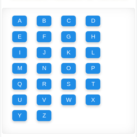
A
B
C
D
E
F
G
H
I
J
K
L
M
N
O
P
Q
R
S
T
U
V
W
X
Y
Z