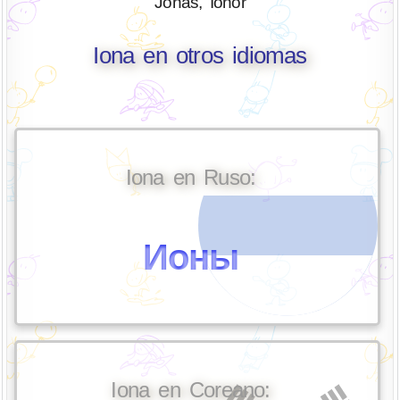
Jonás, Ionor
Iona en otros idiomas
Iona en Ruso:
Ионы
Iona en Coreano: