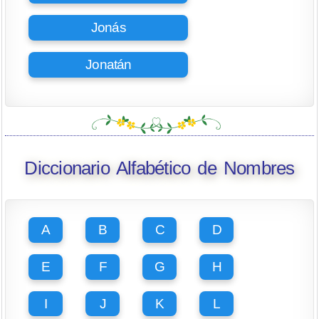
Jonás
Jonatán
Diccionario Alfabético de Nombres
A
B
C
D
E
F
G
H
I
J
K
L