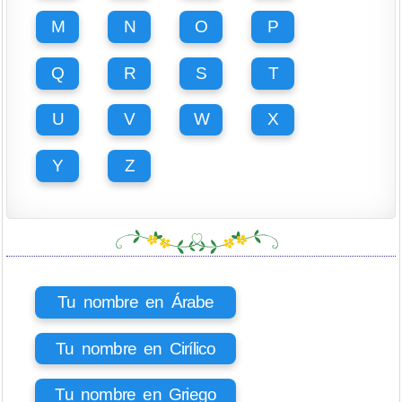
M
N
O
P
Q
R
S
T
U
V
W
X
Y
Z
Tu nombre en Árabe
Tu nombre en Cirílico
Tu nombre en Griego