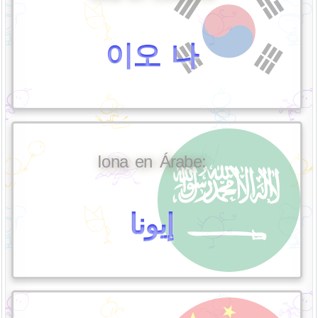
이오 나
Iona en Árabe:
إيونا