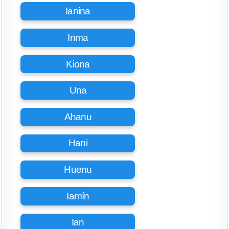
Ianina
Inma
Kiona
Una
Ahanu
Hani
Huenu
Iamín
Ian