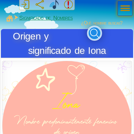
Men
ú
MiSabueso
Significado de Nombres
¿Qué nombre buscas?
Origen y
significado de Iona