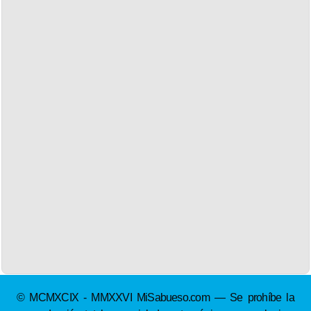
© MCMXCIX - MMXXVI MiSabueso.com — Se prohíbe la