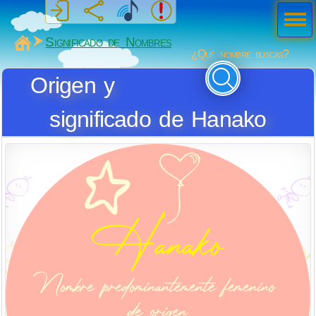
Men
ú
MiSabueso
Significado de Nombres
¿Qué nombre buscas?
Origen y
significado de Hanako