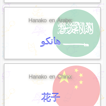
Hanako en Árabe:
هانكو
Hanako en Chino:
花子