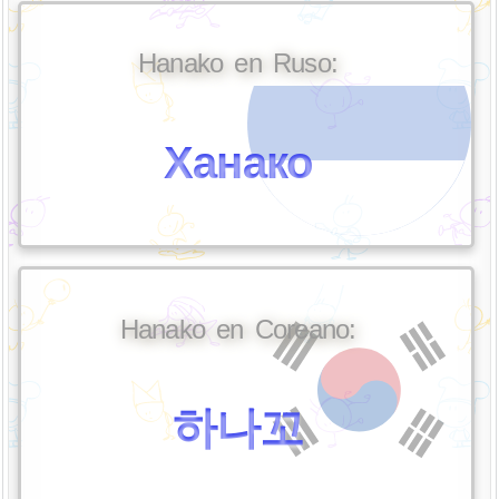
Hanako en Ruso:
Ханако
Hanako en Coreano:
하나꼬