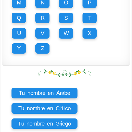
M
N
O
P
Q
R
S
T
U
V
W
X
Y
Z
Tu nombre en Árabe
Tu nombre en Cirílico
Tu nombre en Griego