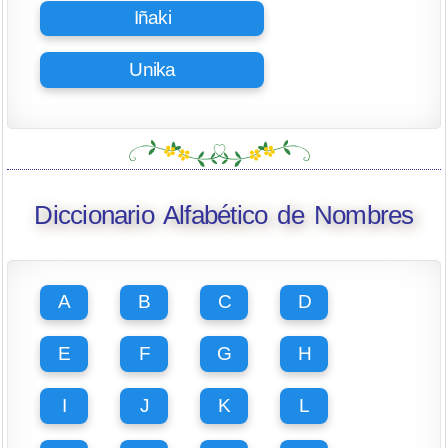
Iñaki
Unika
Diccionario Alfabético de Nombres
A
B
C
D
E
F
G
H
I
J
K
L