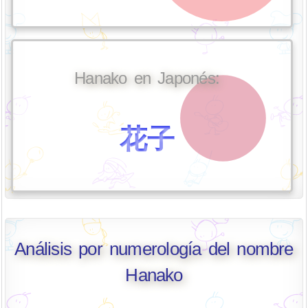
Hanako en Japonés:
花子
Análisis por numerología del nombre
Hanako