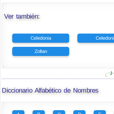
Ver también:
Celedonia
Celedoni
Zoltan
Diccionario Alfabético de Nombres