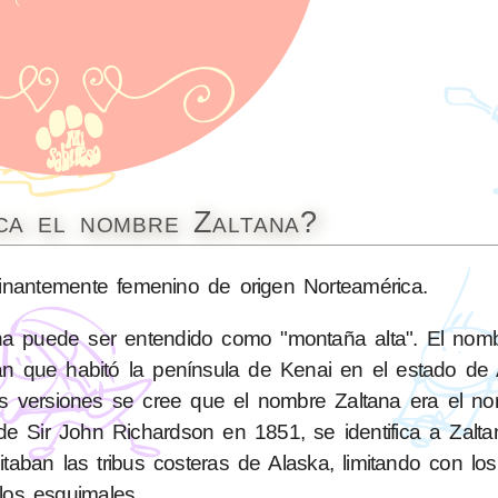
ica el nombre Zaltana?
antemente femenino de origen Norteamérica.
ana puede ser entendido como "montaña alta". El nom
an que habitó la península de Kenai en el estado de 
as versiones se cree que el nombre Zaltana era el n
o de Sir John Richardson en 1851, se identifica a Zal
aban las tribus costeras de Alaska, limitando con los t
los esquimales.