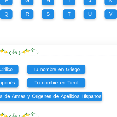
F
G
H
I
J
K
Q
R
S
T
U
V
rílico
Tu nombre en Griego
aponés
Tu nombre en Tamil
os de Armas y Orígenes de Apellidos Hispanos