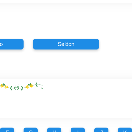
o
Seldon