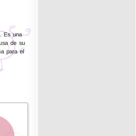
s. Es una
causa de su
na para el