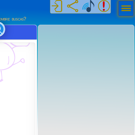
Men
ú
mbre buscas?