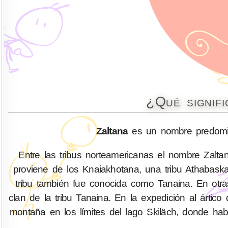
¿Qué signif
Zaltana
es un nombre predomin
Entre las tribus norteamericanas el nombre Zalt
proviene de los Knaiakhotana, una tribu Athabask
tribu también fue conocida como Tanaina. En otr
clan de la tribu Tanaina. En la expedición al ártic
montaña en los límites del lago Skiläch, donde habit