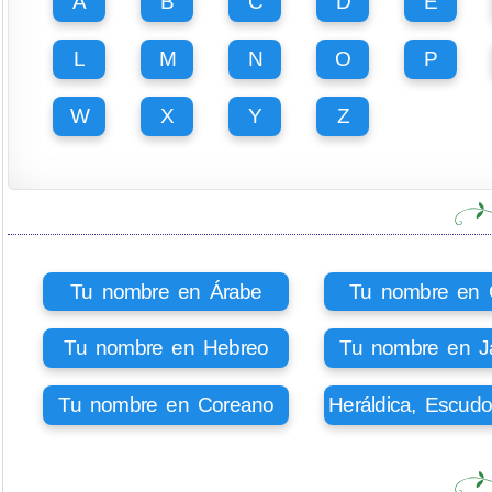
A
B
C
D
E
L
M
N
O
P
W
X
Y
Z
Tu nombre en Árabe
Tu nombre en Ci
Tu nombre en Hebreo
Tu nombre en J
Tu nombre en Coreano
Heráldica, Escud