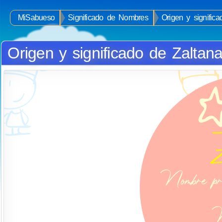
MiSabueso
Significado de Nombres
Origen y signific
Origen y significado de Zaltan