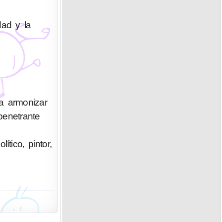
dad y la
a armonizar
penetrante
tico, pintor,