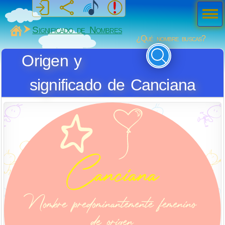
Men
ú
MiSabueso
Significado de Nombres
¿Qué nombre buscas?
Origen y
significado de Canciana