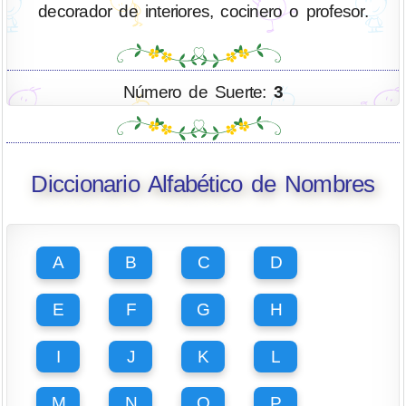
decorador de interiores, cocinero o profesor.
Número de Suerte:
3
Diccionario Alfabético de Nombres
A
B
C
D
E
F
G
H
I
J
K
L
M
N
O
P