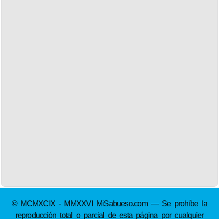
© MCMXCIX - MMXXVI MiSabueso.com — Se prohíbe la
reproducción total o parcial de esta página por cualquier