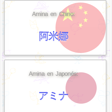
Amina en Chino:
阿米娜
Amina en Japonés:
アミナ