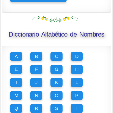
Diccionario Alfabético de Nombres
A
B
C
D
E
F
G
H
I
J
K
L
M
N
O
P
Q
R
S
T