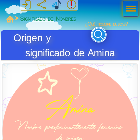
Men
ú
MiSabueso
Significado de Nombres
¿Qué nombre buscas?
Origen y
significado de Amina