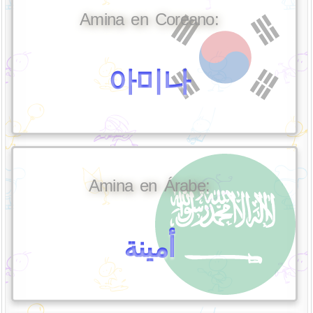
Amina en Coreano:
아미나
Amina en Árabe:
أمينة