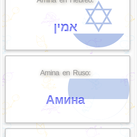
אמין
Amina en Ruso:
Амина