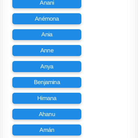
Anani
Anémona
Ania
Anne
Anya
Benjamina
Himana
Ahanu
Amán