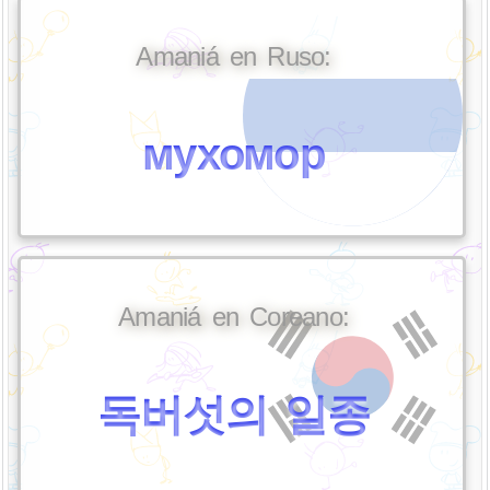
Amaniá en Ruso:
мухомор
Amaniá en Coreano:
독버섯의 일종