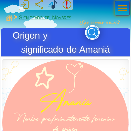
Men
ú
MiSabueso
Significado de Nombres
¿Qué nombre buscas?
Origen y
significado de Amaniá