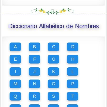
Diccionario Alfabético de Nombres
A
B
C
D
E
F
G
H
I
J
K
L
M
N
O
P
Q
R
S
T