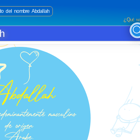
ado del nombre Abdallah
¿Qué no
ah