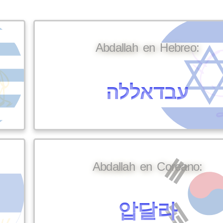
Abdallah en Hebreo:
עבדאללה
Abdallah en Coreano:
압달라