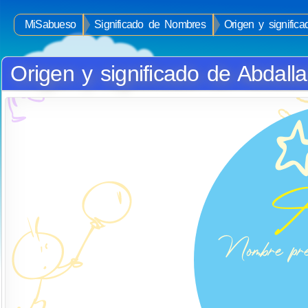
MiSabueso
Significado de Nombres
Origen y signific
Origen y significado de Abdall