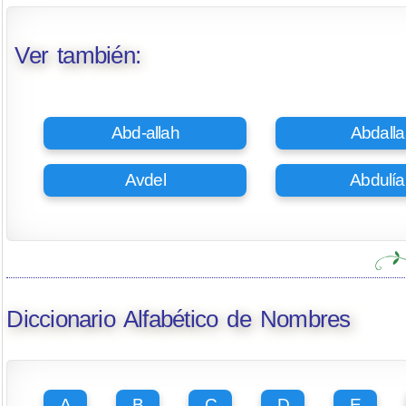
Ver también:
Abd-allah
Abdalla
Avdel
Abdulía
Diccionario Alfabético de Nombres
A
B
C
D
E