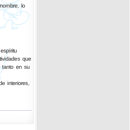
enombre, lo
spíritu
tividades que
o tanto en su
e interiores,