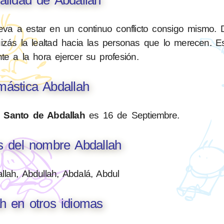
lleva a estar en un continuo conflicto consigo mismo. 
uizás la lealtad hacia las personas que lo merecen. 
te a la hora ejercer su profesión.
ástica Abdallah
l
Santo de Abdallah
es 16 de Septiembre.
s del nombre Abdallah
allah, Abdullah, Abdalá, Abdul
h en otros idiomas