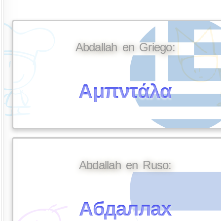
Abdallah en Griego:
Αμπντάλα
Abdallah en Ruso:
Абдаллах