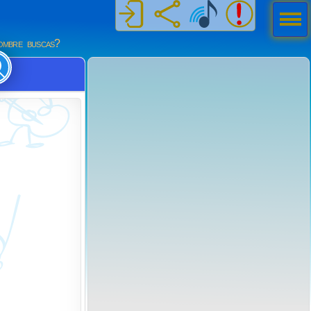
Men
ú
mbre buscas?