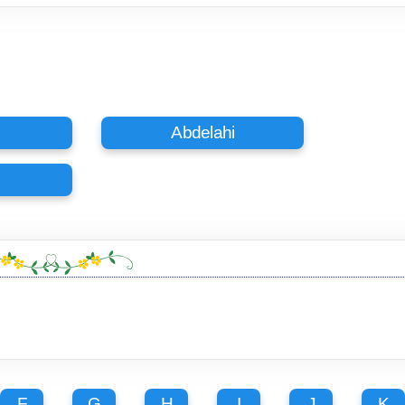
Abdelahi
F
G
H
I
J
K