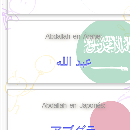
Abdallah en Árabe:
عبد الله
Abdallah en Japonés: