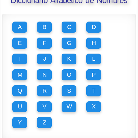
Diccionario Alfabético de Nombres
A
B
C
D
E
F
G
H
I
J
K
L
M
N
O
P
Q
R
S
T
U
V
W
X
Y
Z