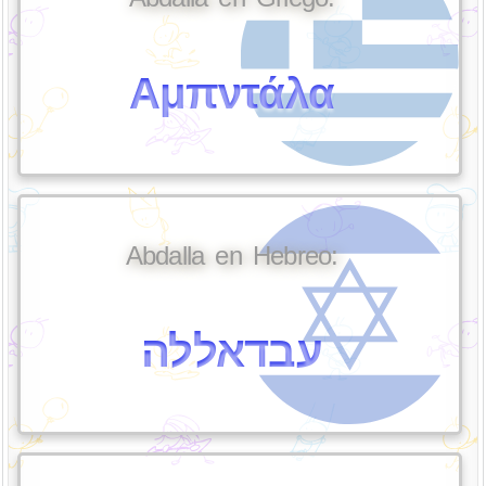
Αμπντάλα
Abdalla en Hebreo:
עבדאללה