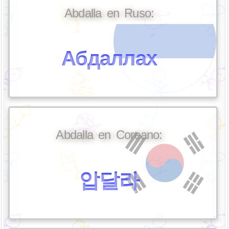
Abdalla en Ruso:
Абдаллах
Abdalla en Coreano:
압달라