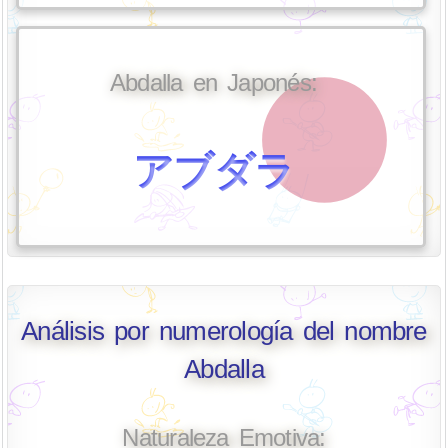
Abdalla en Japonés:
アブダラ
Análisis por numerología del nombre
Abdalla
Naturaleza Emotiva: