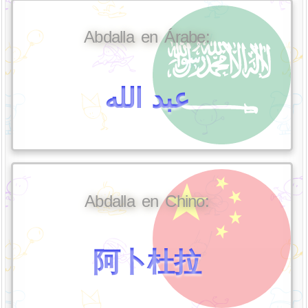
Abdalla en Árabe:
عبد الله
Abdalla en Chino:
阿卜杜拉