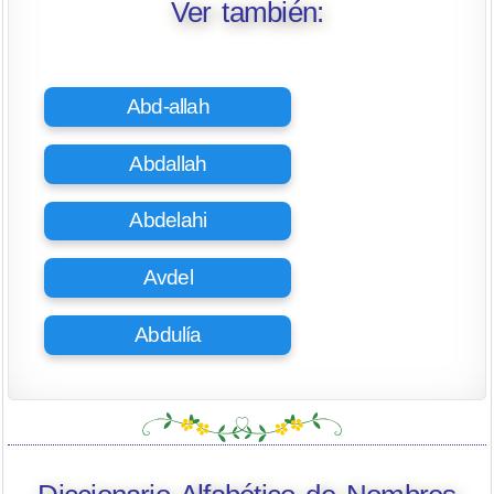
Ver también:
Abd-allah
Abdallah
Abdelahi
Avdel
Abdulía