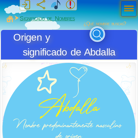
Men
ú
MiSabueso
Significado de Nombres
¿Qué nombre buscas?
Origen y
significado de Abdalla