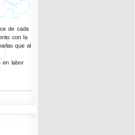
ace de cada
ento con la
arlas que al
o en labor