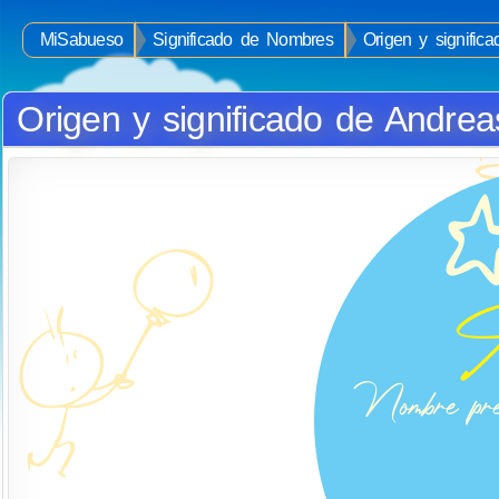
MiSabueso
Significado de Nombres
Origen y signific
Origen y significado de Andrea