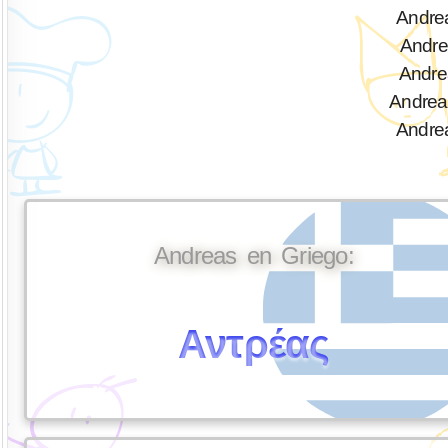
Andre
Andre
Andre
Andrea
Andrea
Andreas en Griego:
Αντρέας