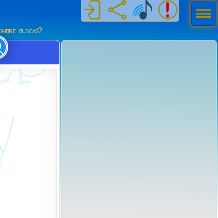
Men
ú
mbre buscas?