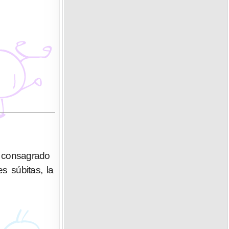
l consagrado
s súbitas, la