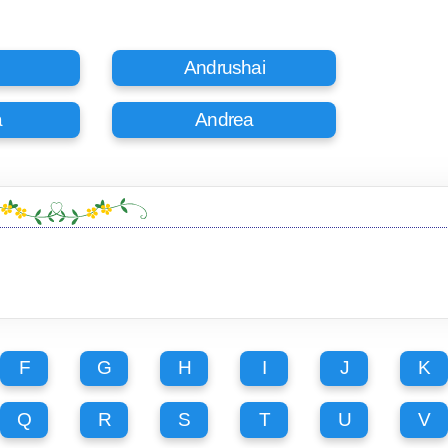
Andrushai
a
Andrea
F
G
H
I
J
K
Q
R
S
T
U
V