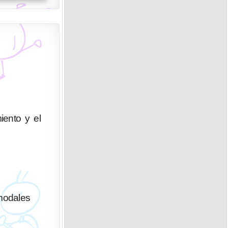
iento y el
modales