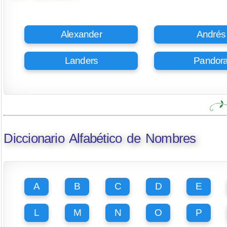
Alexander
Andrés
Landers
Pandor
Diccionario Alfabético de Nombres
A
B
C
D
E
L
M
N
O
P