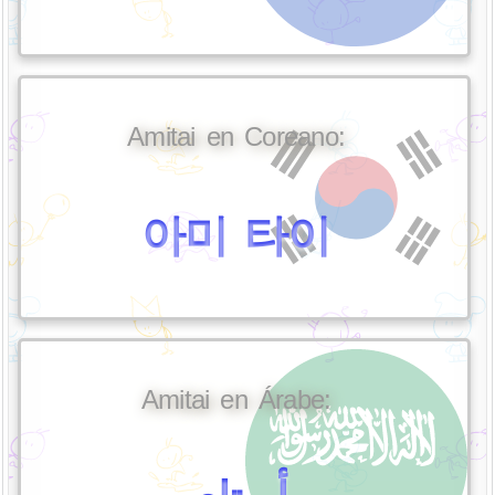
Amitai en Coreano:
아미 타이
Amitai en Árabe: