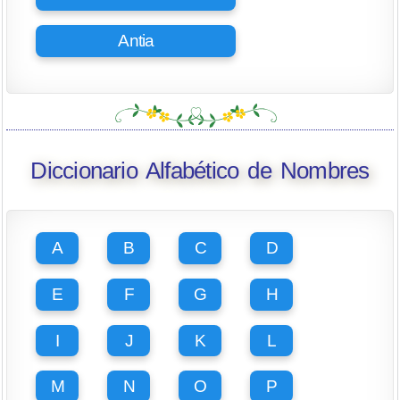
Antia
Diccionario Alfabético de Nombres
A
B
C
D
E
F
G
H
I
J
K
L
M
N
O
P