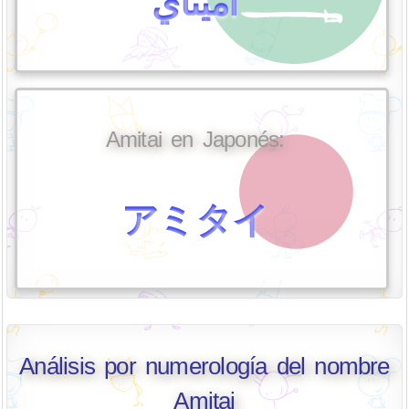
أميتاي
Amitai en Japonés:
アミタイ
Análisis por numerología del nombre
Amitai