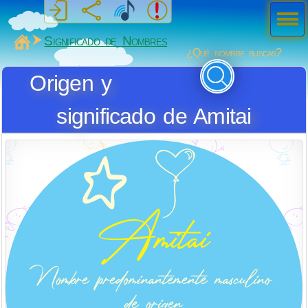
Men
ú
MiSabueso
Significado de Nombres
¿Qué nombre buscas?
Origen y
significado de Amitai