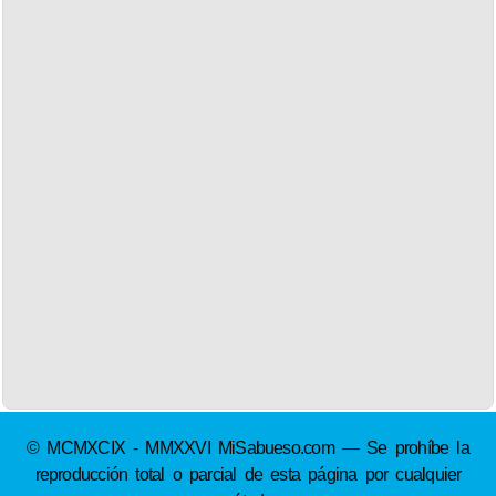
© MCMXCIX - MMXXVI MiSabueso.com — Se prohíbe la
reproducción total o parcial de esta página por cualquier