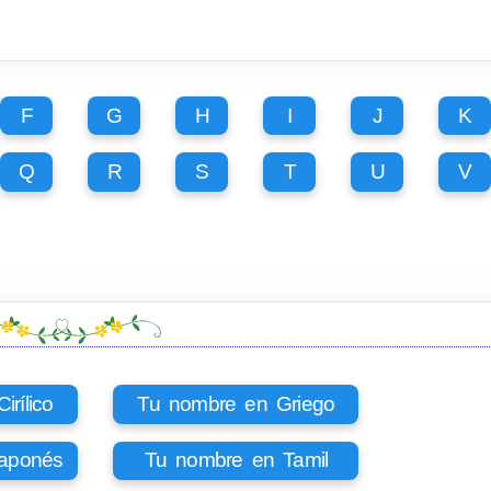
F
G
H
I
J
K
Q
R
S
T
U
V
rílico
Tu nombre en Griego
aponés
Tu nombre en Tamil