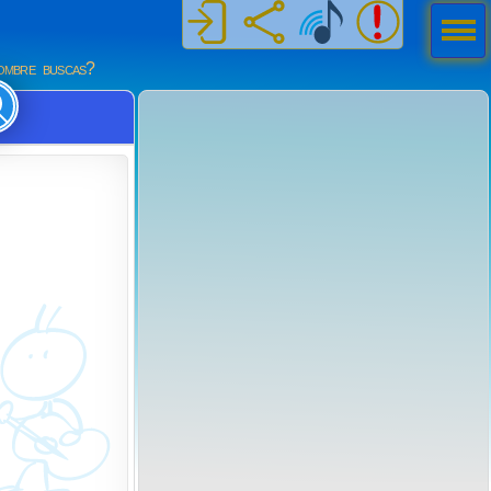
Men
ú
mbre buscas?