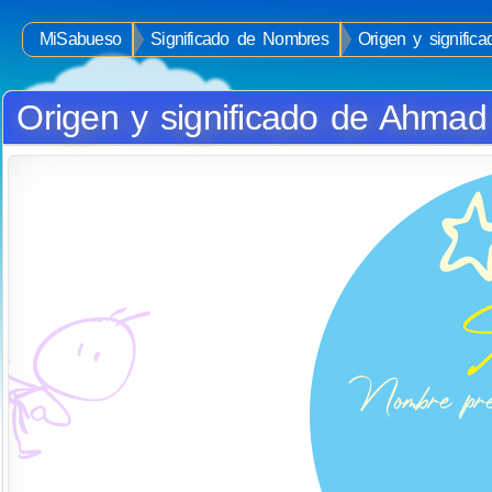
MiSabueso
Significado de Nombres
Origen y signifi
Origen y significado de Ahmad