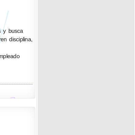
s y busca
n disciplina,
empleado