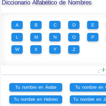
Diccionario Alfabético de Nombres
A
B
C
D
E
L
M
N
O
P
W
X
Y
Z
Tu nombre en Árabe
Tu nombre en Ci
Tu nombre en Hebreo
Tu nombre en J