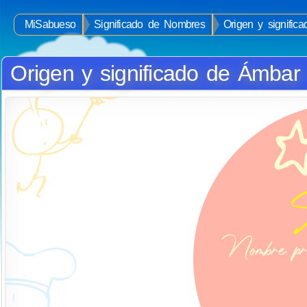
MiSabueso
Significado de Nombres
Origen y signifi
Origen y significado de Ámbar