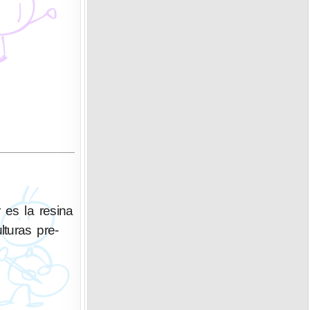
 es la resina
turas pre-