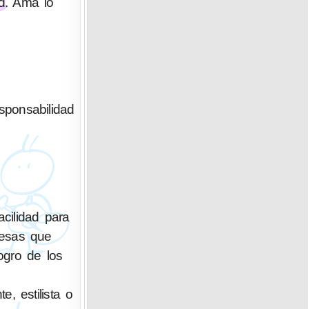
ad. Ama lo
sponsabilidad
cilidad para
resas que
ogro de los
e, estilista o