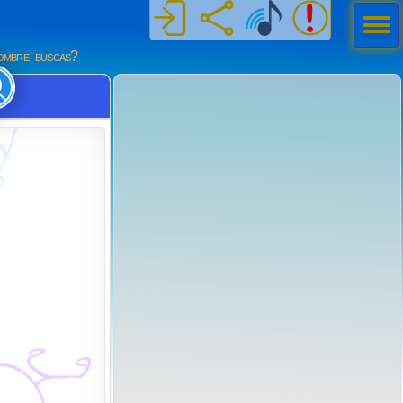
Men
ú
mbre buscas?