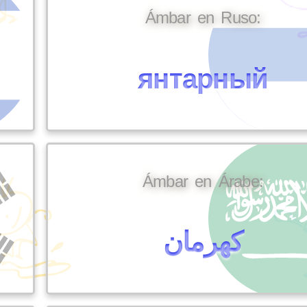
Ámbar en Ruso:
янтарный
Ámbar en Árabe:
كهرمان