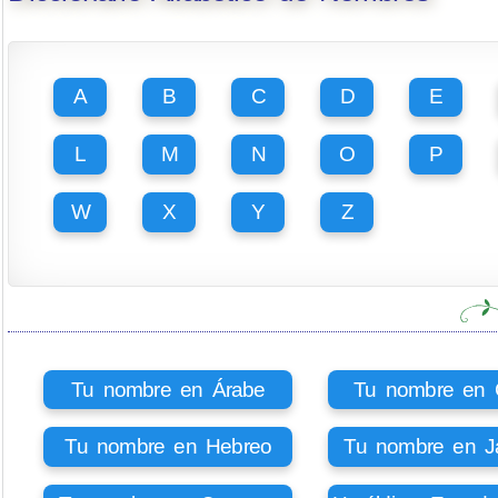
A
B
C
D
E
L
M
N
O
P
W
X
Y
Z
Tu nombre en Árabe
Tu nombre en Ci
Tu nombre en Hebreo
Tu nombre en J