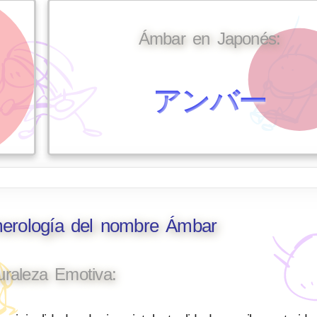
Ámbar en Japonés:
アンバー
merología del nombre Ámbar
uraleza Emotiva: