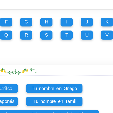
F
G
H
I
J
K
Q
R
S
T
U
V
rílico
Tu nombre en Griego
aponés
Tu nombre en Tamil