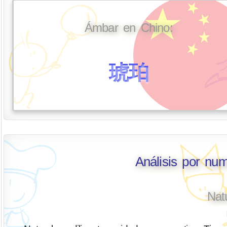
Ámbar en Chino:
琥珀
Análisis por nu
Nat