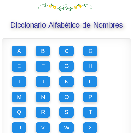
Diccionario Alfabético de Nombres
A
B
C
D
E
F
G
H
I
J
K
L
M
N
O
P
Q
R
S
T
U
V
W
X