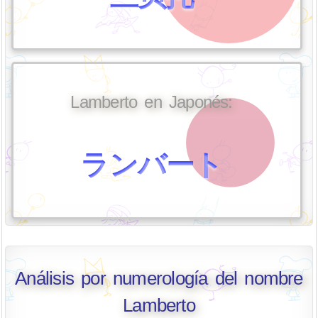
Lamberto en Japonés:
ランバート
Análisis por numerología del nombre
Lamberto