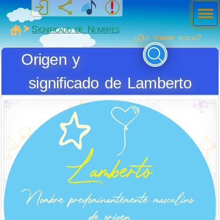
Men
ú
MiSabueso
Significado de Nombres
¿Qué nombre buscas?
Origen y
significado de Lamberto