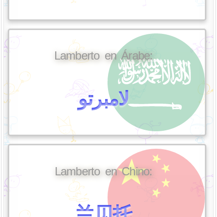
Lamberto en Árabe:
لامبرتو
Lamberto en Chino:
兰贝托