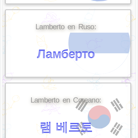
Lamberto en Ruso:
Ламберто
Lamberto en Coreano:
램 베르토