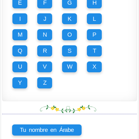
E
F
G
H
I
J
K
L
M
N
O
P
Q
R
S
T
U
V
W
X
Y
Z
Tu nombre en Árabe