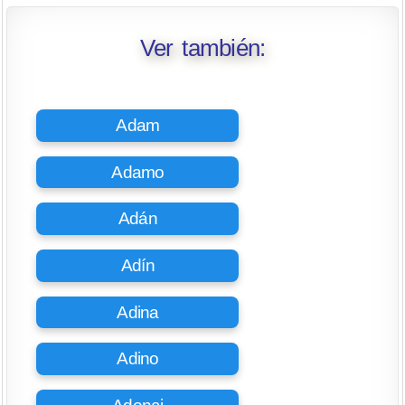
Ver también:
Adam
Adamo
Adán
Adín
Adina
Adino