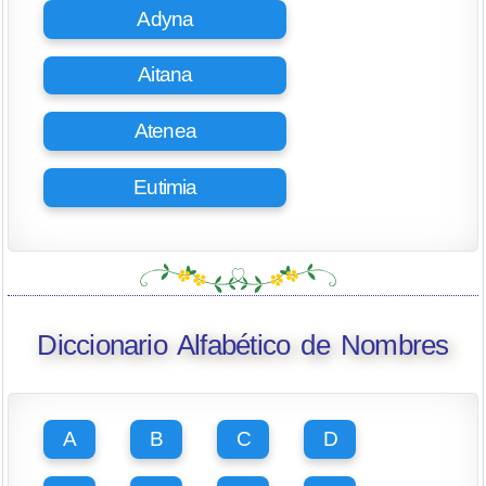
Adyna
Aitana
Atenea
Eutimia
Diccionario Alfabético de Nombres
A
B
C
D