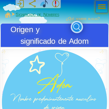
Men
ú
MiSabueso
Significado de Nombres
¿Qué nombre buscas?
Origen y
significado de Adom