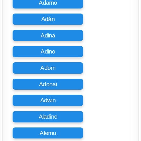
Adamo
Adán
Adina
Adino
Adom
Adonai
Adwin
Aladino
Atemu