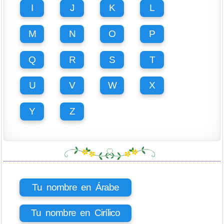
I
J
K
L
M
N
O
P
Q
R
S
T
U
V
W
X
Y
Z
Tu nombre en Árabe
Tu nombre en Cirílico