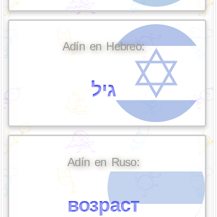
Adín en Hebreo:
גיל
Adín en Ruso:
возраст