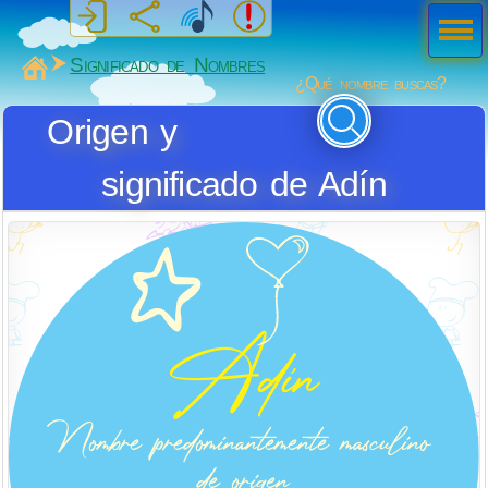
Men
ú
MiSabueso
Significado de Nombres
¿Qué nombre buscas?
Origen y
significado de Adín