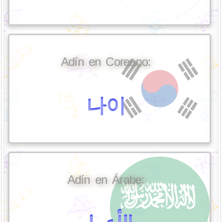
Adín en Coreano:
나이
Adín en Árabe: