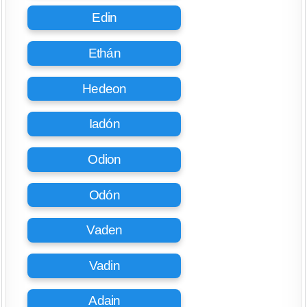
Edin
Ethán
Hedeon
Iadón
Odion
Odón
Vaden
Vadin
Adain