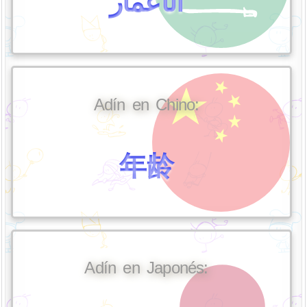
الأعمار
Adín en Chino:
年龄
Adín en Japonés: