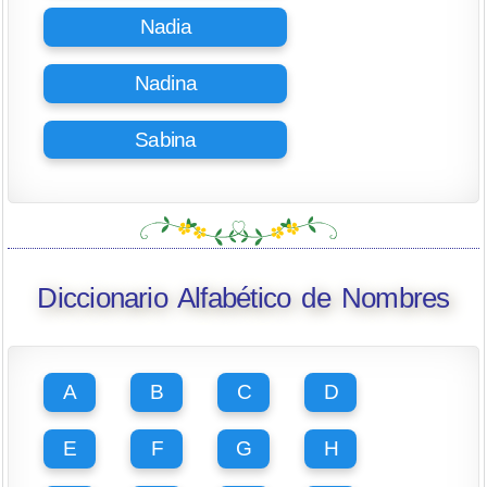
Nadia
Nadina
Sabina
Diccionario Alfabético de Nombres
A
B
C
D
E
F
G
H