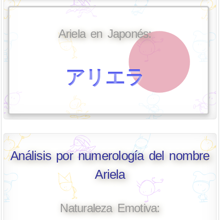
Ariela en Japonés:
アリエラ
Análisis por numerología del nombre
Ariela
Naturaleza Emotiva: