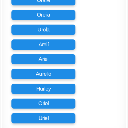
Oralie
Orelia
Urola
Arelí
Ariel
Aurelio
Hurley
Oriol
Uriel