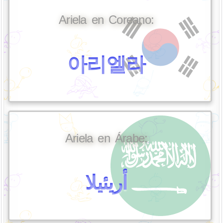
Ariela en Coreano:
아리엘라
Ariela en Árabe:
أريئيلا