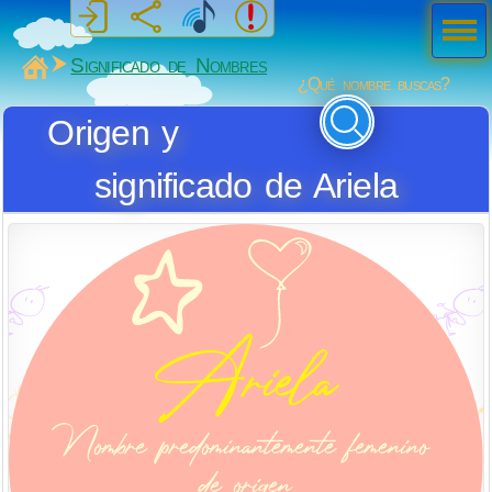
Men
ú
MiSabueso
Significado de Nombres
¿Qué nombre buscas?
Origen y
significado de Ariela