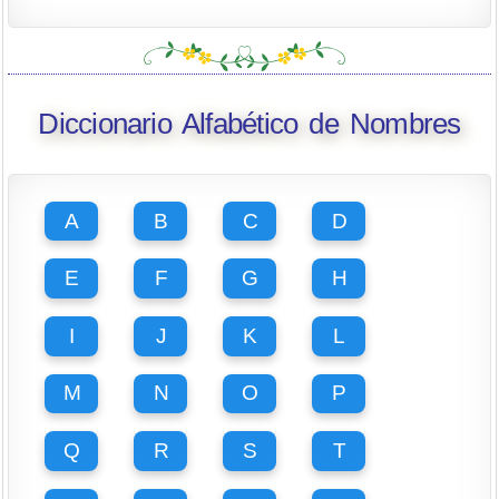
Diccionario Alfabético de Nombres
A
B
C
D
E
F
G
H
I
J
K
L
M
N
O
P
Q
R
S
T