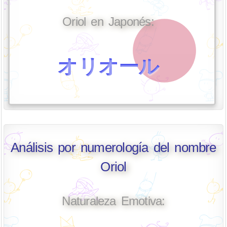
Oriol en Japonés:
オリオール
Análisis por numerología del nombre
Oriol
Naturaleza Emotiva: