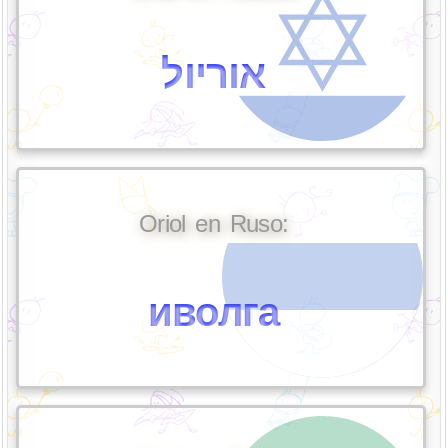
אוריול
Oriol en Ruso:
иволга