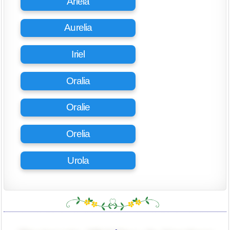
Ariela
Aurelia
Iriel
Oralia
Oralie
Orelia
Urola