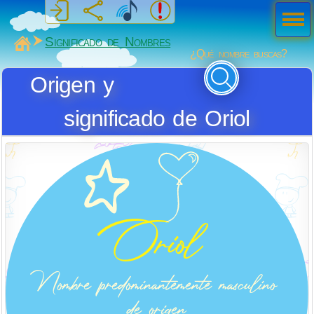
Men
ú
MiSabueso
Significado de Nombres
¿Qué nombre buscas?
Origen y
significado de Oriol