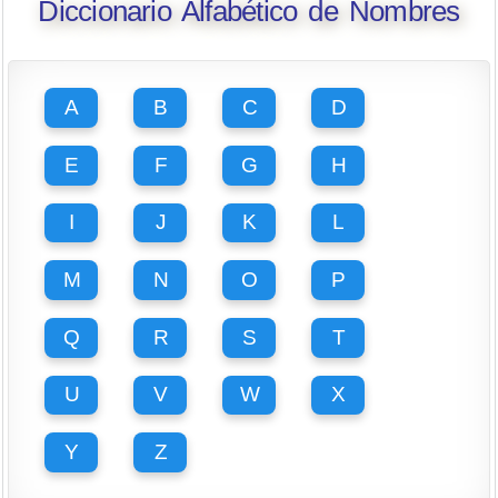
Diccionario Alfabético de Nombres
A
B
C
D
E
F
G
H
I
J
K
L
M
N
O
P
Q
R
S
T
U
V
W
X
Y
Z