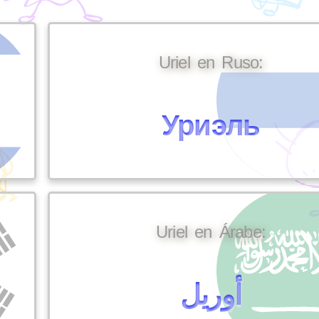
Uriel en Ruso:
Уриэль
Uriel en Árabe:
أوريل