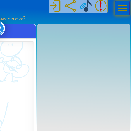
Men
ú
mbre buscas?