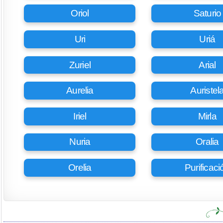
Oriol
Saturio
Uri
Uriá
Zuriel
Arial
Aurelia
Auristel
Iriel
Mirla
Nuria
Oralia
Orelia
Purificaci