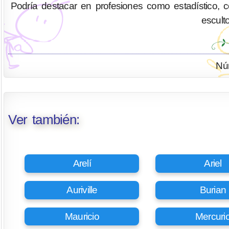
Podría destacar en profesiones como estadístico, cont
escult
Nú
Ver también:
Arelí
Ariel
Auriville
Burian
Mauricio
Mercuri