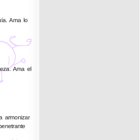
uía. Ama lo
deza. Ama el
a armonizar
penetrante