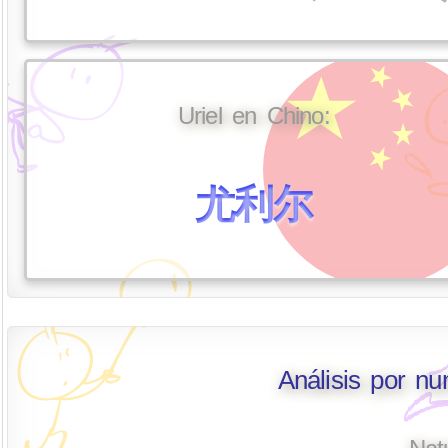
Uriel en Chino:
尤利尔
Análisis por nu