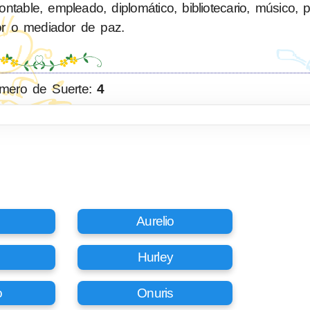
able, empleado, diplomático, bibliotecario, músico, polí
or o mediador de paz.
mero de Suerte:
4
Aurelio
Hurley
o
Onuris