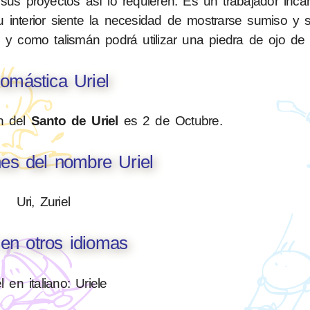
sus proyectos así lo requieren. Es un trabajador inca
u interior siente la necesidad de mostrarse sumiso y s
 y como talismán podrá utilizar una piedra de ojo de 
omástica Uriel
ón del
Santo de Uriel
es 2 de Octubre.
nes del nombre Uriel
Uri, Zuriel
 en otros idiomas
l en italiano: Uriele