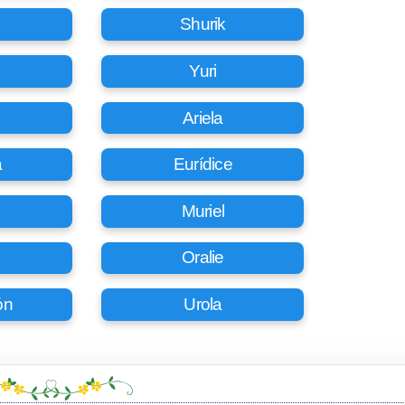
Shurik
Yuri
Ariela
a
Eurídice
Muriel
Oralie
ón
Urola