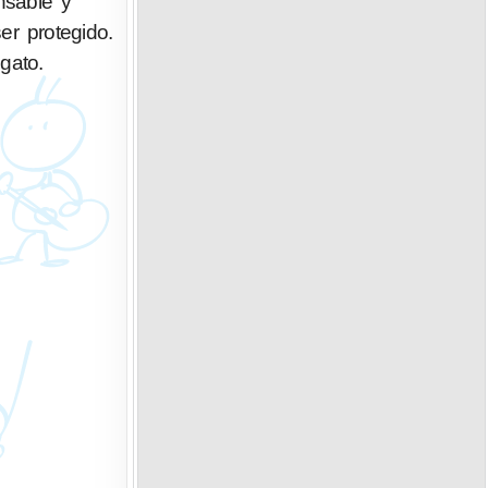
nsable y
er protegido.
gato.