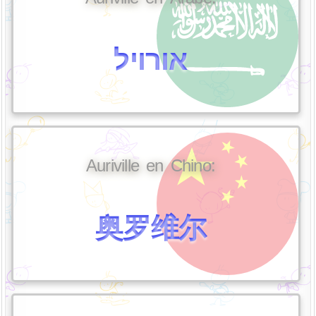
אורויל
Auriville en Chino:
奥罗维尔