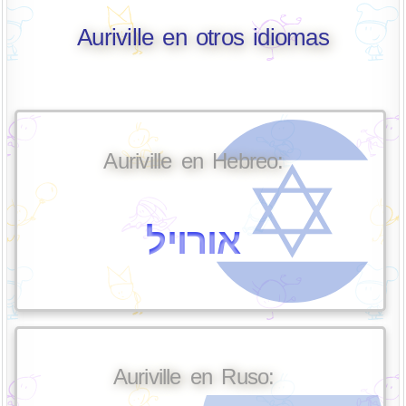
Auriville en otros idiomas
Auriville en Hebreo:
אורויל
Auriville en Ruso: