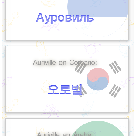
Ауровиль
Auriville en Coreano:
오로빌
Auriville en Árabe: