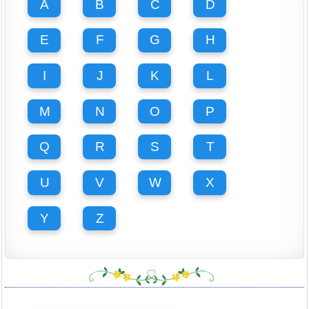
A
B
C
D
E
F
G
H
I
J
K
L
M
N
O
P
Q
R
S
T
U
V
W
X
Y
Z