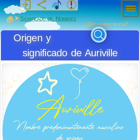
Men
ú
MiSabueso
Significado de Nombres
¿Qué nombre buscas?
Origen y
significado de Auriville