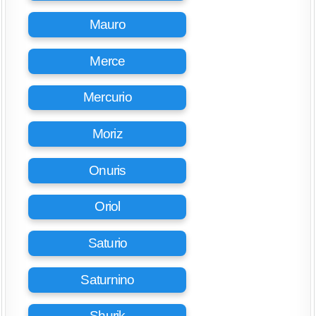
Mauro
Merce
Mercurio
Moriz
Onuris
Oriol
Saturio
Saturnino
Shurik