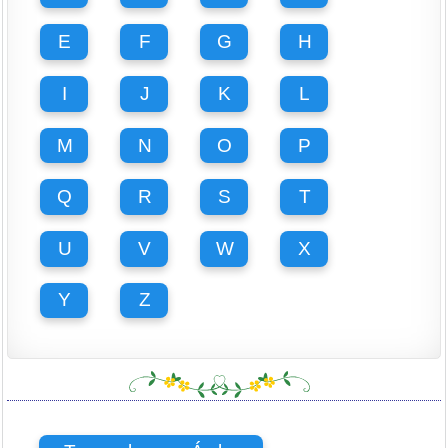
E
F
G
H
I
J
K
L
M
N
O
P
Q
R
S
T
U
V
W
X
Y
Z