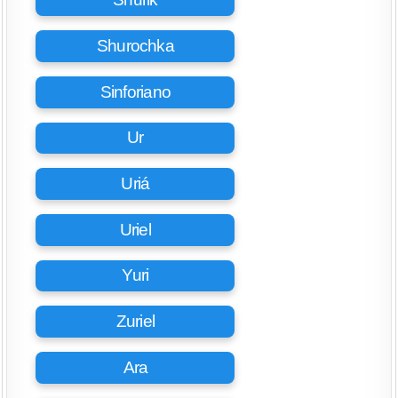
Shurochka
Sinforiano
Ur
Uriá
Uriel
Yuri
Zuriel
Ara