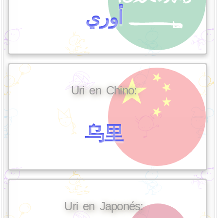
أوري
Uri en Chino:
乌里
Uri en Japonés: