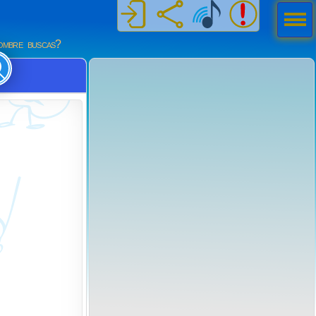
Men
ú
mbre buscas?