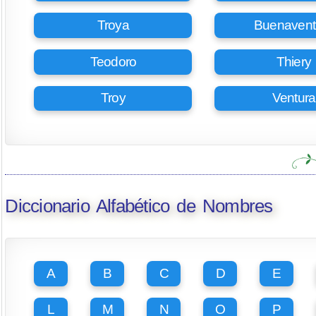
Troya
Buenavent
Teodoro
Thiery
Troy
Ventura
Diccionario Alfabético de Nombres
A
B
C
D
E
L
M
N
O
P