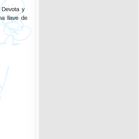
. Devota y
na llave de