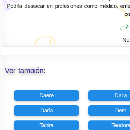
Podría destacar en profesiones como médico, enferm
co
Nú
Ver también:
Daere
Daira
Daría
Dera
Tahira
Teodor