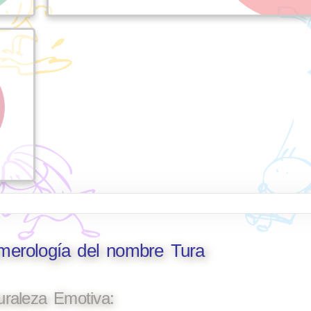
umerología del nombre Tura
uraleza Emotiva: