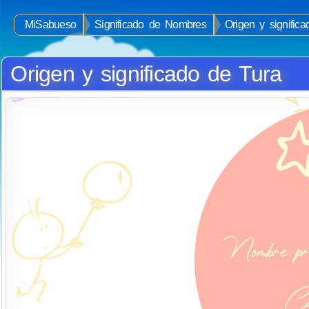
MiSabueso
Significado de Nombres
Origen y signific
Origen y significado de Tura