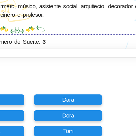
ero, músico, asistente social, arquitecto, decorador d
cinero o profesor.
mero de Suerte:
3
Dara
Dora
a
Torri