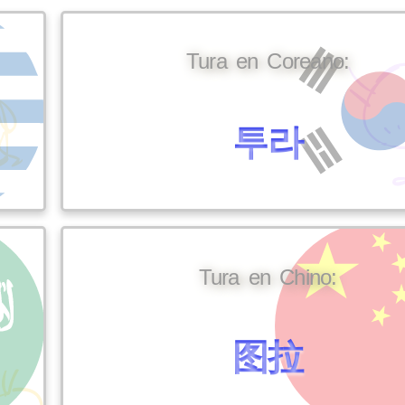
Tura en Coreano:
투라
Tura en Chino:
图拉