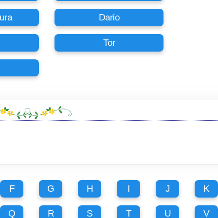
ura
Darío
Tor
F
G
H
I
J
K
Q
R
S
T
U
V