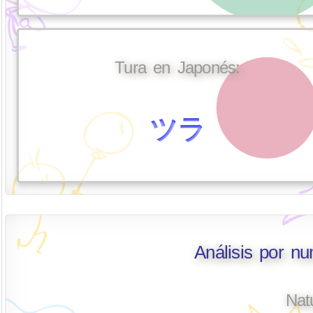
Tura en Japonés:
ツラ
Análisis por n
Nat