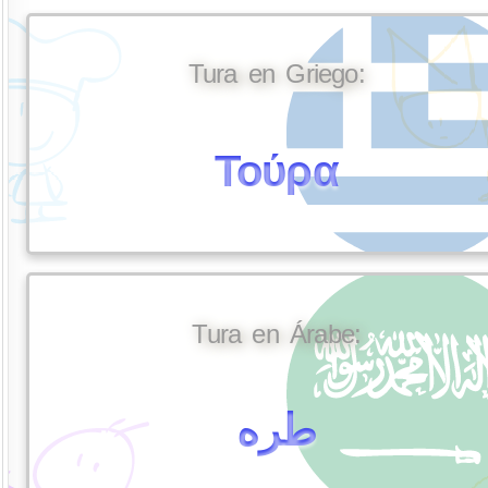
Tura en Griego:
Τούρα
Tura en Árabe:
طره