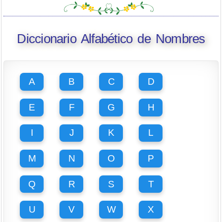
Diccionario Alfabético de Nombres
A
B
C
D
E
F
G
H
I
J
K
L
M
N
O
P
Q
R
S
T
U
V
W
X