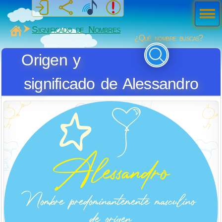
Men
ú
MiSabueso
Significado de Nombres
¿Qué nombre buscas?
Origen y
significado de Alessandro