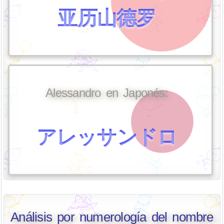
亚历山德罗
Alessandro en Japonés:
アレッサンドロ
Análisis por numerología del nombre