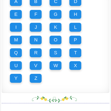
A
B
C
D
E
F
G
H
I
J
K
L
M
N
O
P
Q
R
S
T
U
V
W
X
Y
Z