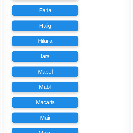
Faría
Halig
Hilaria
Iara
Mabel
Mabli
Macaria
Mair
Maira