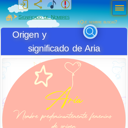
Men
ú
MiSabueso
Significado de Nombres
¿Qué nombre buscas?
Origen y
significado de Aria