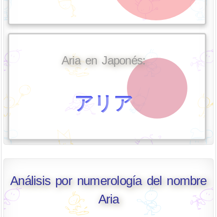
Aria en Japonés:
アリア
Análisis por numerología del nombre
Aria