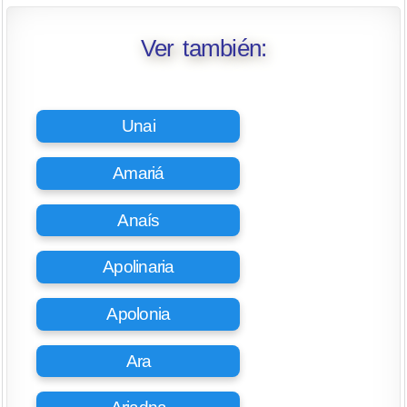
Ver también:
Unai
Amariá
Anaís
Apolinaria
Apolonia
Ara