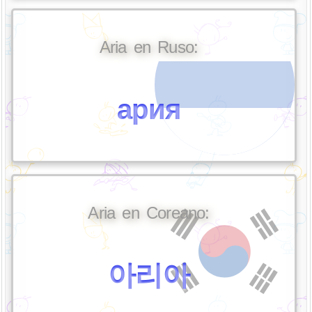
Aria en Ruso:
ария
Aria en Coreano:
아리아