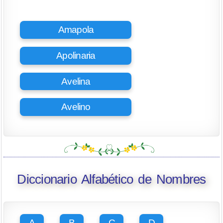
Amapola
Apolinaria
Avelina
Avelino
Diccionario Alfabético de Nombres
A
B
C
D