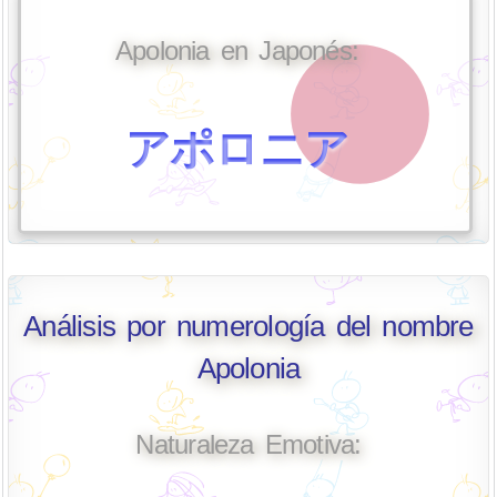
Apolonia en Japonés:
アポロニア
Análisis por numerología del nombre
Apolonia
Naturaleza Emotiva: