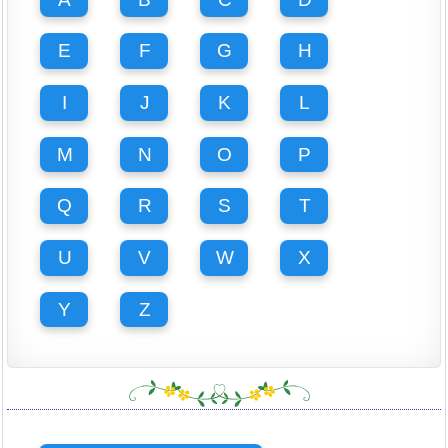
E
F
G
H
I
J
K
L
M
N
O
P
Q
R
S
T
U
V
W
X
Y
Z