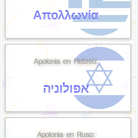
Απολλωνία
Apolonia en Hebreo:
אפולוניה
Apolonia en Ruso: