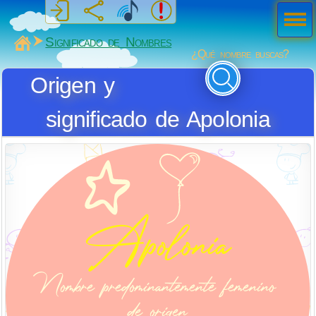
Men
ú
MiSabueso
Significado de Nombres
¿Qué nombre buscas?
Origen y
significado de Apolonia