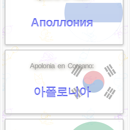
Аполлония
Apolonia en Coreano:
아폴로니아