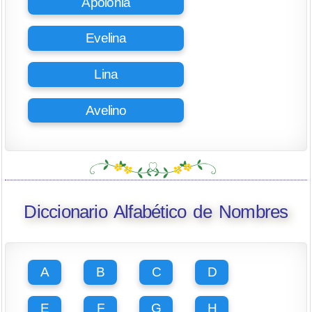
Apolonia
Evelina
Lina
Avelino
Diccionario Alfabético de Nombres
A
B
C
D
E
F
G
H