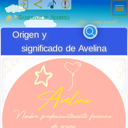
Men
ú
MiSabueso
Significado de Nombres
¿Qué nombre buscas?
Origen y
significado de Avelina