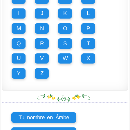
I
J
K
L
M
N
O
P
Q
R
S
T
U
V
W
X
Y
Z
Tu nombre en Árabe