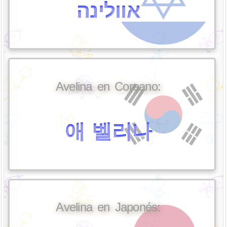
אוולינה
Avelina en Coreano:
애 벨리나
Avelina en Japonés: