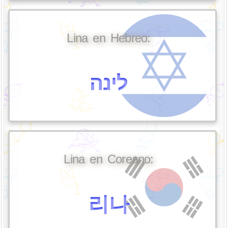
Lina en Hebreo:
לינה
Lina en Coreano:
리나