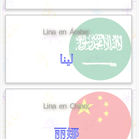
Lina en Árabe:
لينا
Lina en Chino:
丽娜