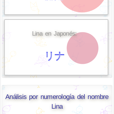
Lina en Japonés:
リナ
Análisis por numerología del nombre
Lina