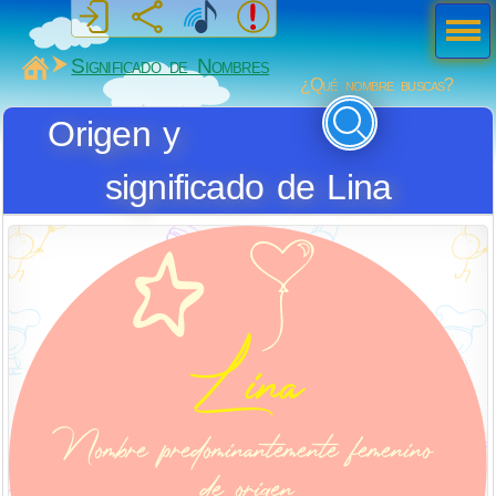
Men
ú
MiSabueso
Significado de Nombres
¿Qué nombre buscas?
Origen y
significado de Lina