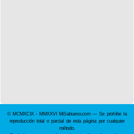
© MCMXCIX - MMXXVI MiSabueso.com — Se prohíbe la
reproducción total o parcial de esta página por cualquier
método.