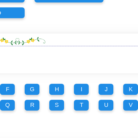
o
F
G
H
I
J
K
Q
R
S
T
U
V