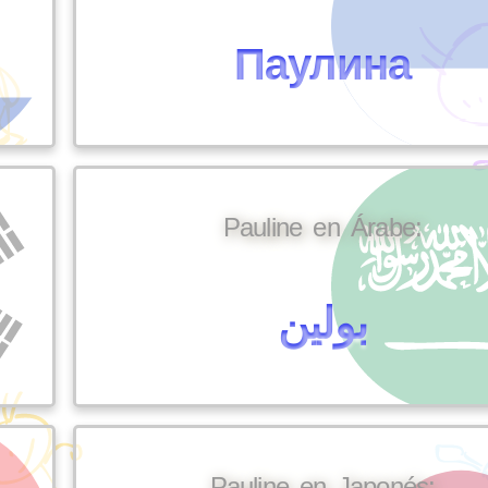
Паулина
Pauline en Árabe:
بولين
Pauline en Japonés: