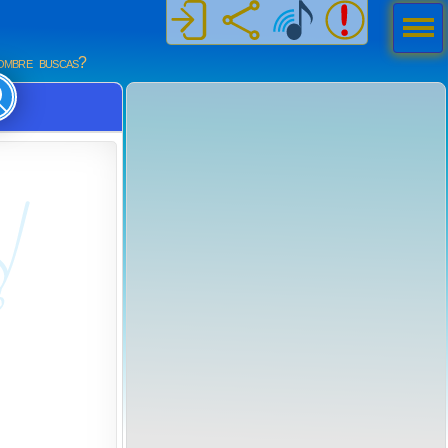
Men
ú
mbre buscas?