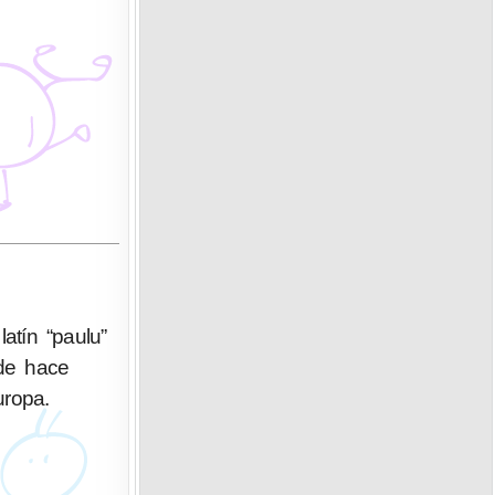
atín “paulu”
sde hace
uropa.