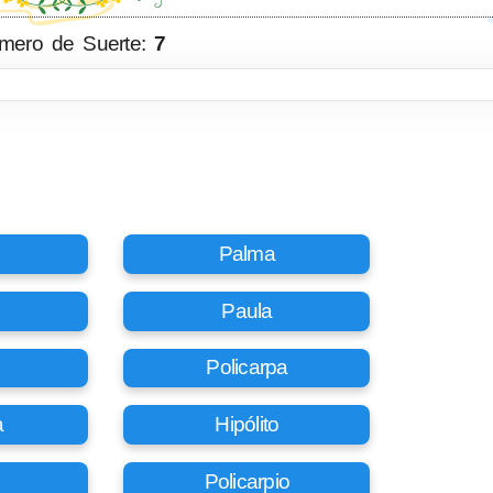
mero de Suerte:
7
Palma
Paula
Policarpa
a
Hipólito
Policarpio