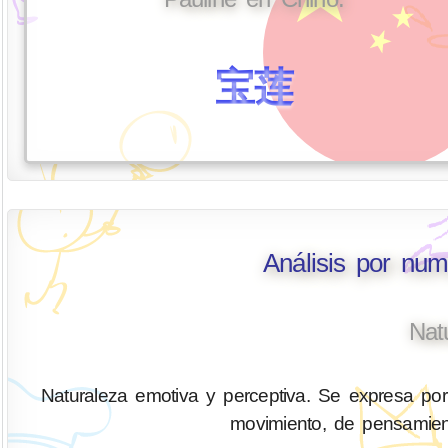
宝莲
Análisis por num
Nat
Naturaleza emotiva y perceptiva. Se expresa por
movimiento, de pensamien