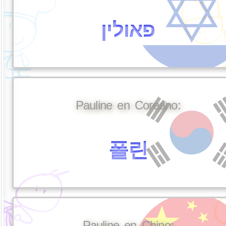
פאולין
Pauline en Coreano:
폴린
Pauline en Chino: