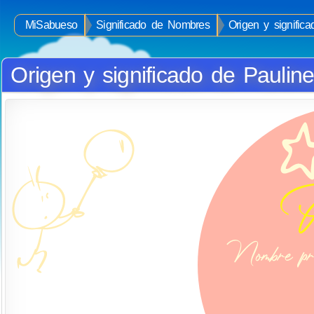
MiSabueso
Significado de Nombres
Origen y signific
Origen y significado de Paulin