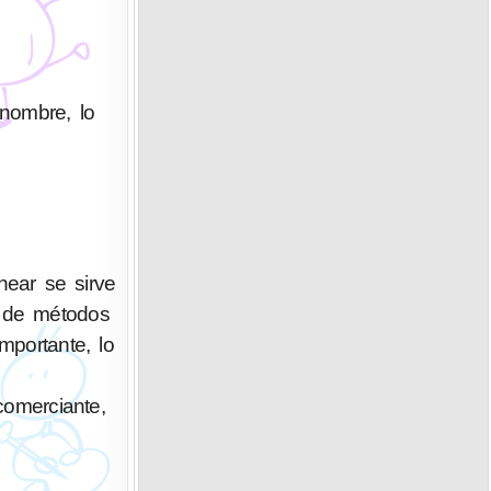
enombre, lo
ear se sirve
n de métodos
portante, lo
 comerciante,