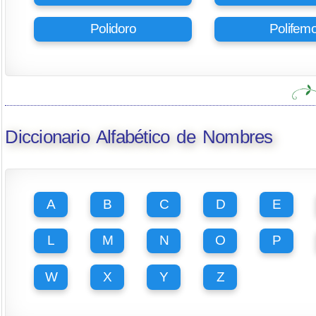
Polidoro
Polifem
Diccionario Alfabético de Nombres
A
B
C
D
E
L
M
N
O
P
W
X
Y
Z