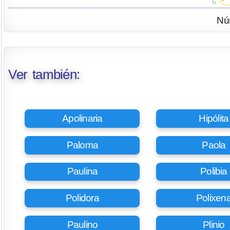
Nú
Ver también:
Apolinaria
Hipólita
Paloma
Paola
Paulina
Polibia
Polidora
Polixen
Paulino
Plinio