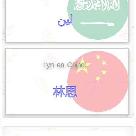
لين
Lyn en Chino:
林恩