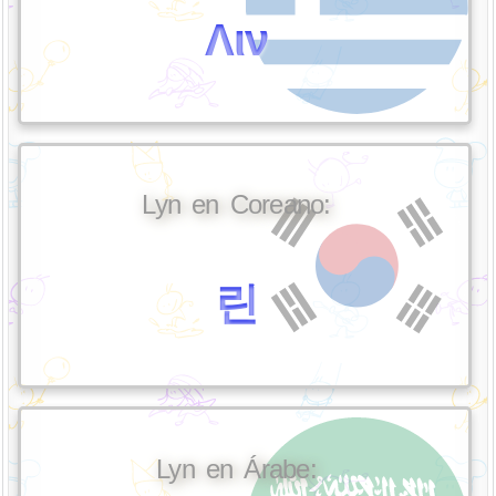
Λιν
Lyn en Coreano:
린
Lyn en Árabe: