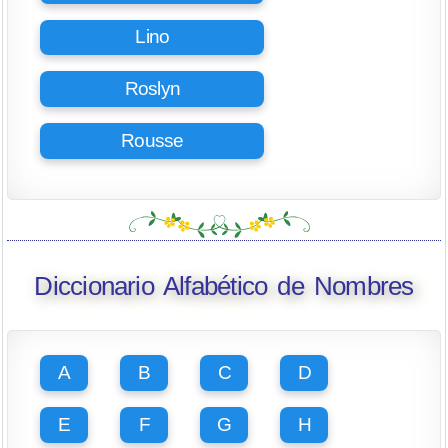
Lino
Roslyn
Rousse
Diccionario Alfabético de Nombres
A
B
C
D
E
F
G
H