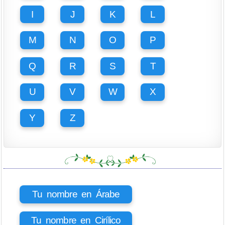
I
J
K
L
M
N
O
P
Q
R
S
T
U
V
W
X
Y
Z
Tu nombre en Árabe
Tu nombre en Cirílico