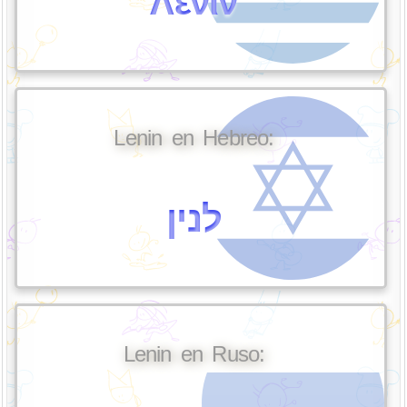
Λένιν
Lenin en Hebreo:
לנין
Lenin en Ruso: