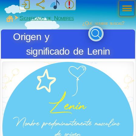
Men
ú
MiSabueso
Significado de Nombres
¿Qué nombre buscas?
Origen y
significado de Lenin