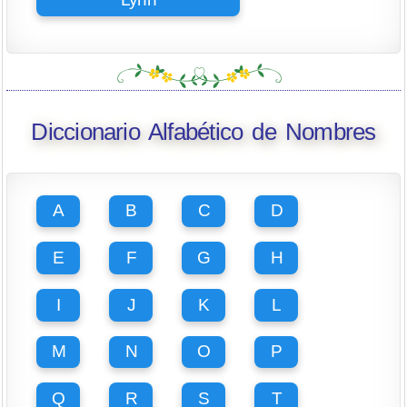
Diccionario Alfabético de Nombres
A
B
C
D
E
F
G
H
I
J
K
L
M
N
O
P
Q
R
S
T