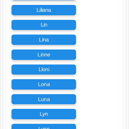
Liliana
Lin
Lina
Linne
Lloni
Lona
Luna
Lyn
Lynn