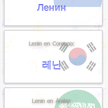
Ленин
Lenin en Coreano:
레닌
Lenin en Árabe: