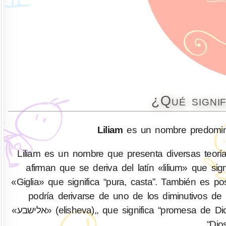
¿Qué signif
Liliam
es un nombre predomina
Liliam es un nombre que presenta diversas teoría
afirman que se deriva del latín «lilium» que signi
«Giglia» que significa “pura, casta”. También es p
podría derivarse de uno de los diminutivos de E
«אלישבע» (elisheva),, que significa “promesa de Dios”, y el también hebreo Ana «חַנָּה» (Hannah), cuyo significado es
“Dio