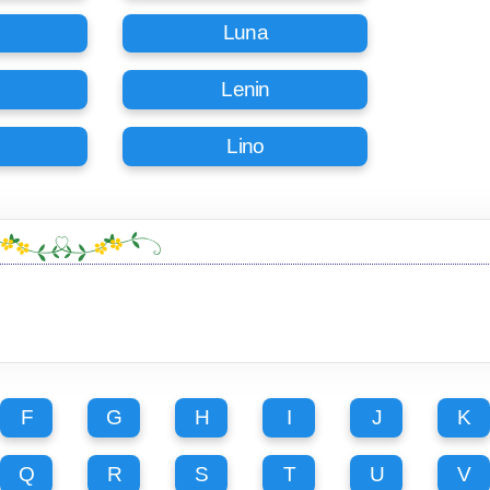
Luna
Lenin
Lino
F
G
H
I
J
K
Q
R
S
T
U
V