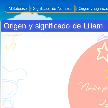
MiSabueso
Significado de Nombres
Origen y signific
Origen y significado de Liliam