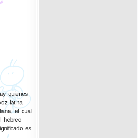
hay quienes
voz latina
iana, el cual
el hebreo