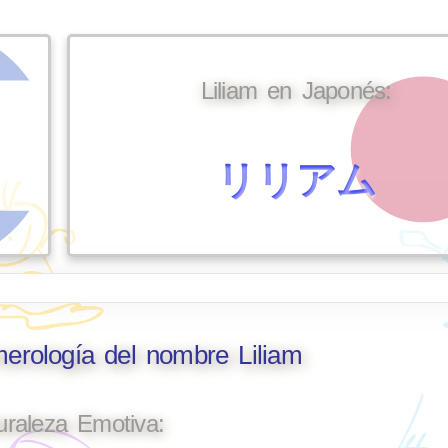
Liliam en Japonés:
リリアム
merología del nombre Liliam
uraleza Emotiva: