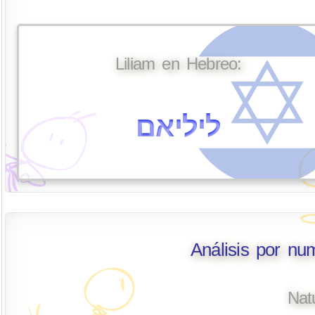
Liliam en Hebreo:
ליליאם
Análisis por nu
Nat