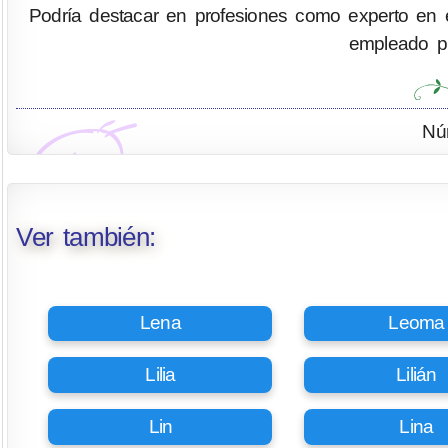
Podría destacar en profesiones como experto en eficie
empleado pú
Nú
Ver también:
Lena
Leoma
Lilia
Lilián
Lin
Lina