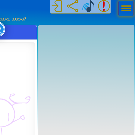
Men
ú
mbre buscas?