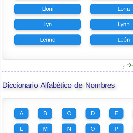
Lloni
Lona
Lyn
Lynn
Lenno
León
Diccionario Alfabético de Nombres
A
B
C
D
E
L
M
N
O
P