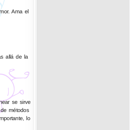
umor. Ama el
s allá de la
ear se sirve
n de métodos
portante, lo