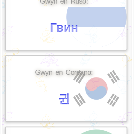
Gwyn en Ruso:
Гвин
Gwyn en Coreano:
귄