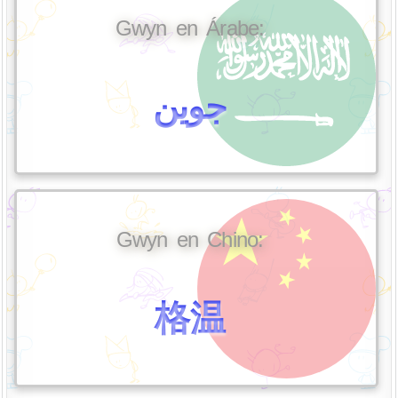
Gwyn en Árabe:
جوين
Gwyn en Chino:
格温