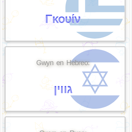
Γκουίν
Gwyn en Hebreo:
גווין