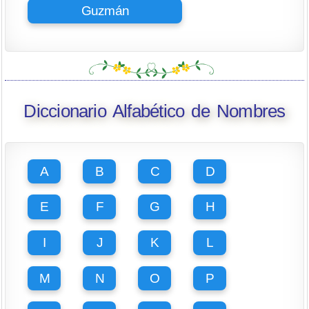
Guzmán
Diccionario Alfabético de Nombres
A
B
C
D
E
F
G
H
I
J
K
L
M
N
O
P