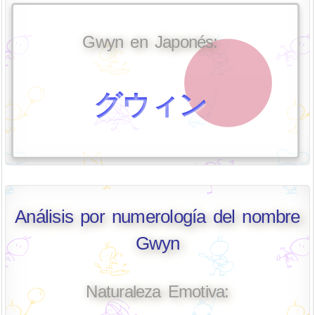
Gwyn en Japonés:
グウィン
Análisis por numerología del nombre
Gwyn
Naturaleza Emotiva: