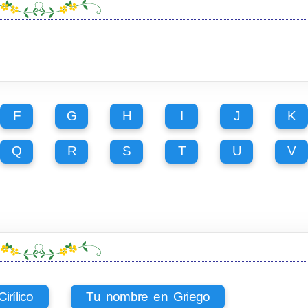
F
G
H
I
J
K
Q
R
S
T
U
V
rílico
Tu nombre en Griego