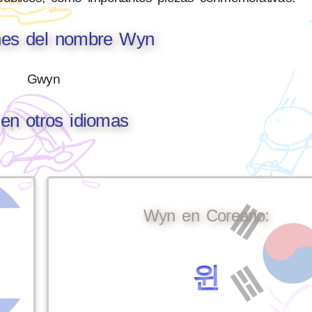
ones del nombre Wyn
Gwyn
en otros idiomas
Wyn en Coreano:
윈