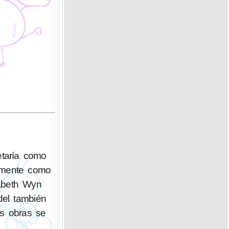
etaría como
camente como
zabeth Wyn
del también
us obras se