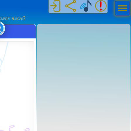
Men
ú
mbre buscas?