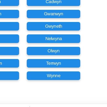
n
Cadwyn
n
Gwanwyn
Gwyneth
Nelwyna
Olwyn
n
Terrwyn
Wynne