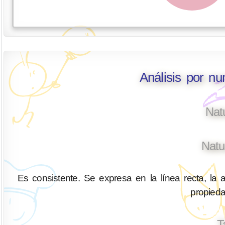
Análisis por n
Nat
Natu
Es consistente. Se expresa en la línea recta, la a
propied
T