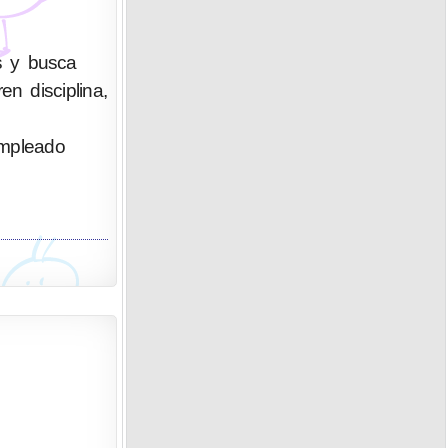
s y busca
n disciplina,
empleado