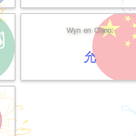
Wyn en Chino:
允