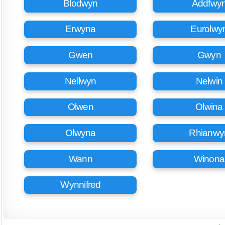
Blodwyn
Addfwy
Erwyna
Eurolwy
Gwen
Gwyn
Nellwyn
Nelwin
Olwen
Olwina
Olwyna
Rhianwy
Wann
Winona
Wynnifred