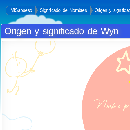
MiSabueso
Significado de Nombres
Origen y signifi
Origen y significado de Wyn