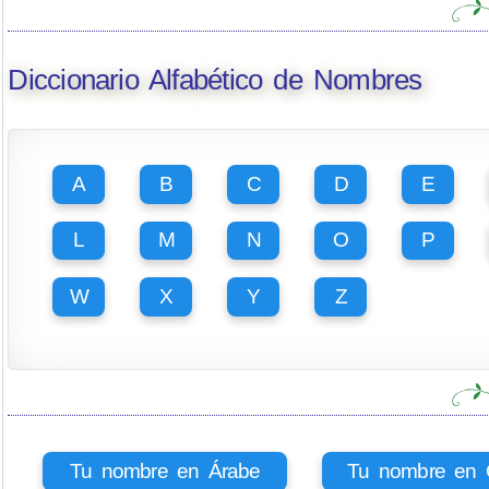
Diccionario Alfabético de Nombres
A
B
C
D
E
L
M
N
O
P
W
X
Y
Z
Tu nombre en Árabe
Tu nombre en Ci