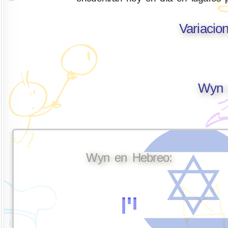
Variaci
Wyn 
Wyn en Hebreo:
וין