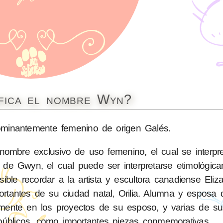
fica el nombre Wyn?
inantemente femenino de origen Galés.
ombre exclusivo de uso femenino, el cual se interpr
na de Gwyn, el cual puede ser interpretarse etimológi
ible recordar a la artista y escultora canadiense Eli
tantes de su ciudad natal, Orilia. Alumna y esposa 
vamente en los proyectos de su esposo, y varias de s
públicos, como importantes piezas conmemorativas.