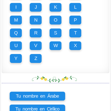
I
J
K
L
M
N
O
P
Q
R
S
T
U
V
W
X
Y
Z
Tu nombre en Árabe
Tu nombre en Cirílico