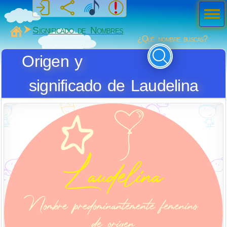
Men
ú
MiSabueso
Significado de Nombres
¿Qué nombre buscas?
Origen y
significado de Laudelina